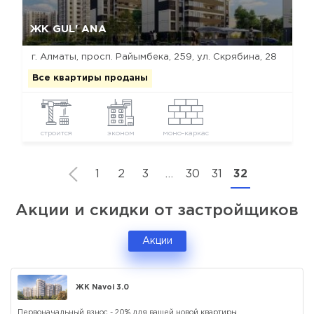
Да, удалить
Отмена
ЖК GUL' ANA
г. Алматы, просп. Райымбека, 259, ул. Скрябина, 28
Все квартиры проданы
строится
эконом
моно-каркас
1
2
3
…
30
31
32
Акции и скидки от застройщиков
Акции
ЖК Navoi 3.0
Первоначальный взнос - 20% для вашей новой квартиры