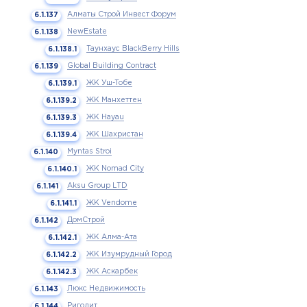
Алматы Строй Инвест Форум
NewEstate
Таунхаус BlackBerry Hills
Global Building Contract
ЖК Уш-Тобе
ЖК Манхеттен
ЖК Hayau
ЖК Шахристан
Myntas Stroi
ЖК Nomad City
Aksu Group LTD
ЖК Vendome
ДомСтрой
ЖК Алма-Ата
ЖК Изумрудный Город
ЖК Аскарбек
Люкс Недвижимость
Риголит