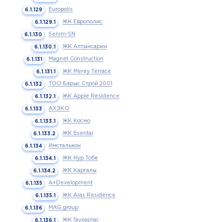
Europolis
ЖК Европолис
Senim-SN
ЖК Алтынсарин
Magnet Construction
ЖК Merey Terrace
ТОО Барыс Строй 2001
ЖК Apple Residence
АХЭКО
ЖК Космо
ЖК Esentai
Имсталькон
ЖК Нур Тобе
ЖК Каргалы
A+Development
ЖК Aras Residence
MAG group
ЖК Гаухартас