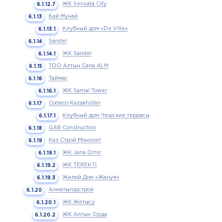
ЖК Sensata City
Бай Мунай
Клубный дом «De Ville»
Sandel
ЖК Sandel
ТОО Алтын Сапа ALM
Таймас
ЖК Samal Tower
Codeco Kazakhstan
Клубный дом Чешские террасы
GAB Construction
Каз Строй Монолит
ЖК Jana Omir
ЖК TEREKTI
Жилой Дом «Жануя»
Алматыгорстрой
ЖК Жетысу
ЖК Алтын Орда