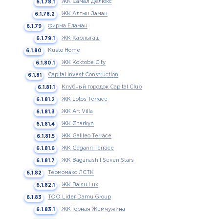
ЖК Самал Делюкс
ЖК Алтын Заман
Фирма Еламан
ЖК Карлыгаш
Kusto Home
ЖК Koktobe City
Capital Invest Construction
Клубный городок Capital Club
ЖК Lotos Terrace
ЖК Art Villa
ЖК Zharkyn
ЖК Galileo Terrace
ЖК Gagarin Terrace
ЖК Baganashil Seven Stars
Термомакс ЛСТК
ЖК Balsu Lux
ТОО Lider Damu Group
ЖК Горная Жемчужина