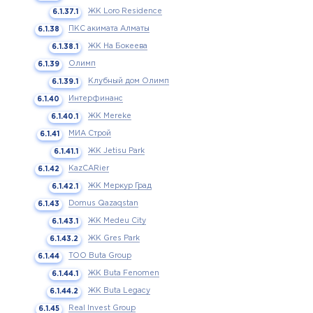
ЖК Loro Residence
ПКС акимата Алматы
ЖК На Бокеева
Олимп
Клубный дом Олимп
Интерфинанс
ЖК Mereke
МИА Строй
ЖК Jetisu Park
KazCARier
ЖК Меркур Град
Domus Qazaqstan
ЖК Medeu City
ЖК Gres Park
ТОО Buta Group
ЖК Buta Fenomen
ЖК Buta Legacy
Real Invest Group