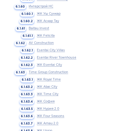
Интерстрой НС
ЖК Уш Сункар
ЖК Аскар Тау
Baitau Invest
ЖК Felicita
AV Construction
Esentai City Villas
Esentai River Townhouse
ЖК Esentai City
Time Group Construction
ЖК Royal Time
ЖК Abai City
ЖК Time City
ЖК София
ЖК Нурия 2.0
ЖК Four Seasons
ЖК Arnau 2.0
ЖК Union