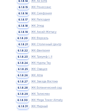
ЖК Ак Бота
ЖК Ренессанс
ЖК Симфония
ЖК Рапсодия
ЖК Этюд
ЖК Аксай-Жетысу
ЖК Версаль
ЖК Столичный Центр
ЖК Фантазия
ЖК Триумф I, II
ЖК Нурлы Тау
ЖК Овация
ЖК Atria
ЖК Звезда Востока
ЖК Ботанический сад
ЖК Талисман
ЖК Mega Tower Almaty
ЖК Мирный