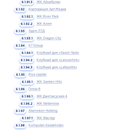
ЖК Айнабулак
Корпорация Арт-Медиа
ЖК River Park
ЖК Алем
Эдем ЛТД
ЖК Dragon City
K7 Group
Клубный дом «Saxon Yard»
Клубный дом «Lancashire»
Клубный дом «Lafayette»
Rise capital
ЖК Garden Hills
Поток-8
ЖК Джетысуская 4
ЖК Varlamova
Atameken Holding
ЖК Жастар
Kumpulan Kazakhstan