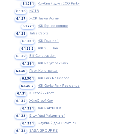
Клубный дом «ECO Park»
NGTB
ЖСК Таулы Аспан
ЖК Горное солнце
Talas Capital
ЖК Родник-1
ЖК Sulu Tan
Elif Construction
ЖК Raiymbek Park
Парк Констракшн
ЖК Park Residence
ЖК Gorky Park Residence
К-Стройинвест
ЖилСтройКом
ЖК RAIYMBEK
Ertok Yapi Malzemeleri̇
Клубный дом «Sovmin»
SABA GROUP KZ