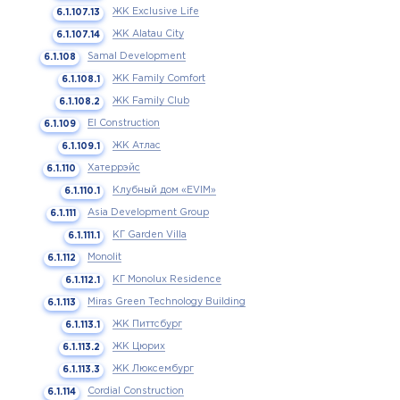
ЖК Exclusive Life
ЖК Alatau City
Samal Development
ЖК Family Comfort
ЖК Family Club
El Construction
ЖК Атлас
Хатеррэйс
Клубный дом «EVIM»
Asia Development Group
КГ Garden Villa
Monolit
КГ Monolux Residence
Miras Green Technology Building
ЖК Питтсбург
ЖК Цюрих
ЖК Люксембург
Cordial Construction