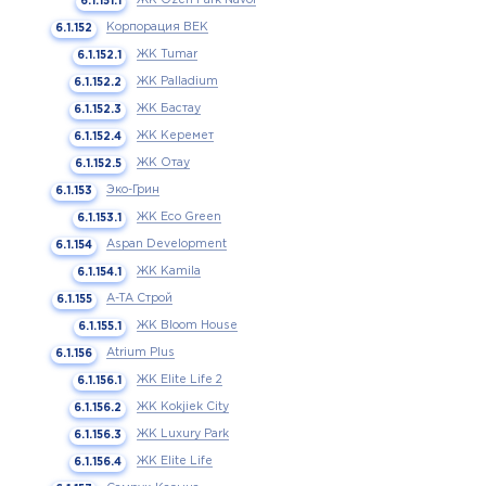
Корпорация ВЕК
ЖК Tumar
ЖК Palladium
ЖК Бастау
ЖК Керемет
ЖК Отау
Эко-Грин
ЖК Eco Green
Aspan Development
ЖК Kamila
А-ТА Строй
ЖК Bloom House
Atrium Plus
ЖК Elite Life 2
ЖК Kokjiek City
ЖК Luxury Park
ЖК Elite Life