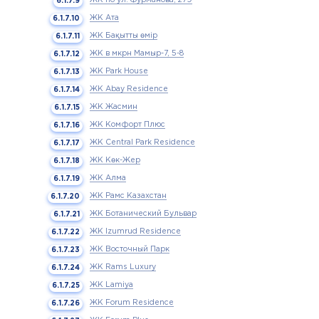
ЖК Ата
ЖК Бақытты өмір
ЖК в мкрн Мамыр-7, 5-8
ЖК Park House
ЖК Abay Residence
ЖК Жасмин
ЖК Комфорт Плюс
ЖК Central Park Residence
ЖК Көк-Жер
ЖК Алма
ЖК Рамс Казахстан
ЖК Ботанический Бульвар
ЖК Izumrud Residence
ЖК Восточный Парк
ЖК Rams Luxury
ЖК Lamiya
ЖК Forum Residence