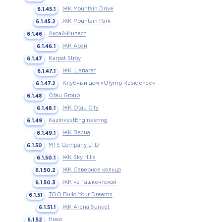
ЖК Mountain Drive
ЖК Mountain Park
Аксай-Инвест
ЖК Арай
Karpat Stroy
ЖК Шапагат
Клубный дом «Olymp Residence»
Otau Group
ЖК Otau City
KazInvestEngineering
ЖК Весна
MTS Company LTD
ЖК Sky Hills
ЖК Северное кольцо
ЖК на Ташкентской
ТОО Build Your Dreams
ЖК Arena Sunset
Нико