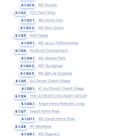
ЖК Novella
ТОО Nest Stroy
ЖК Seven Hills
ЖК Nest Grand
ААА Терра
ЖК на ул. Рубинштейна
KazBuild Development
ЖК Qarasai Park
ЖК Тау Шатыр
ЖК Дом на Гагарина
Aul Resort Chalet Village
КГ Aul Resort Chalet Village
THE ULTIMATE VISIONARY GROUP
Апарт-отель Parkside Living
Sweet Home Miras
ЖК Sweet Home Miras
ИП Жамбаев
ЖК Родник 2