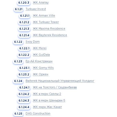
ЖК Алатау
Turkuaz Invest
ЖК Arman Ville
ЖК Turkuaz Tower
ЖК Maxima Residence
ЖК Bayterek Residence
Svoy Dom
ЖК Merei
ЖК GulDala
Ер-Ай Констракшн
ЖК Gorny Hills
ЖК Оркен
Baiterek Национальный Управляющий Холдинг
ЖК на Толстого / Сауранбаева
ЖК в мкрн Саялы-2
ЖК в мкрн Шанырак-5
ЖК мкрн Жас Канат
DAS Construction