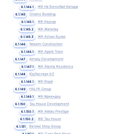
ЖК На Богенбай Батыра
Ondiris Building
ЖК Каусар
ЖК Жагалау
ЖК Алтын Булак
Woolim Construction
ЖК Apple Town
Almaly Development
ЖК Alasha Residence
ЮрЭксперт KZ
ЖК Royal
HALYK Group
ЖК Өркендеу
Tau House Development
ЖК Alatau Prestige
ЖК Tau-house
Bereke Stroy Group
ЖК Ozen Park Navoi