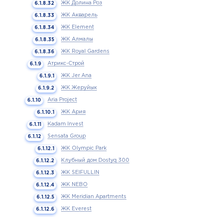
ЖК Долина Роз
ЖК Акварель
ЖК Element
ЖК Алмалы
ЖК Royal Gardens
Атрикс-Строй
ЖК Jer Ana
ЖК Жеруйык
Aria Project
ЖК Ария
Kadam Invest
Sensata Group
ЖК Olympic Park
Клубный дом Dostyq 300
ЖК SEIFULLIN
ЖК NEBO
ЖК Meridian Apartments
ЖК Everest