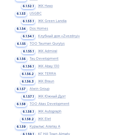
ЖК Нико
USGBC
ЖК Green Landia
Dos Homes
Клубный дом «Zvezdnyi»
ТОО Tauman Qurylys
ЖК Admiral
Tau Development
ЖК Abay 130
ЖК TERRA
ЖК Braun
Alwin Group
ЖК Южный Дуэт
ТОО Akas Development
ЖК Autograph
ЖК Elet
Курылыс Алатау А
КГ Hill Town Almaty