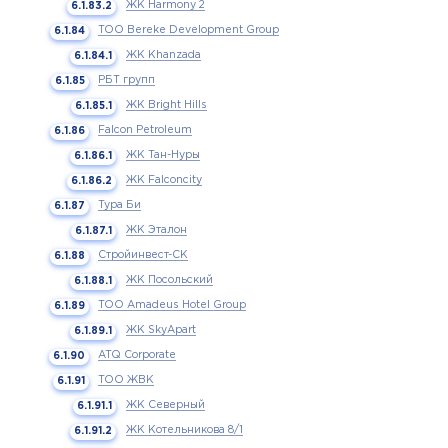
ЖК Harmony 2
ТОО Bereke Development Group
ЖК Khanzada
РБТ групп
ЖК Bright Hills
Falcon Petroleum
ЖК Тан-Нуры
ЖК Falconcity
Тура Би
ЖК Эталон
Стройинвест-СК
ЖК Посольский
ТОО Amadeus Hotel Group
ЖК SkyApart
ATQ Corporate
ТОО ЖВК
ЖК Северный
ЖК Котельникова 8/1