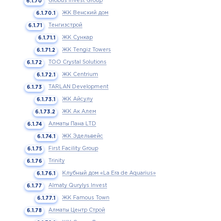
Globus Invest Group
ЖК Венский дом
Тенгизстрой
ЖК Сункар
ЖК Tengiz Towers
ТОО Crystal Solutions
ЖК Centrium
TARLAN Development
ЖК Айсулу
ЖК Ак Алем
Алматы Пана LTD
ЖК Эдельвейс
First Facility Group
Trinity
Клубный дом «La Era de Aquarius»
Almaty Qurylys Invest
ЖК Famous Town
Алматы Центр Строй