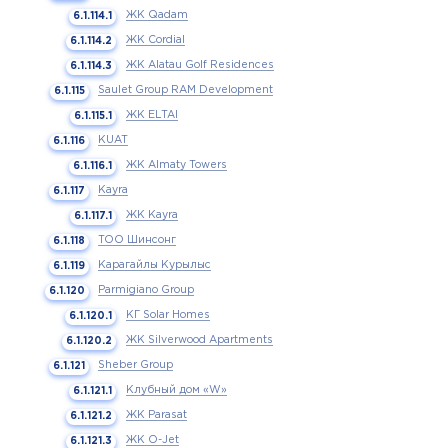
ЖК Qadam
ЖК Cordial
ЖК Alatau Golf Residences
Saulet Group RAM Development
ЖК ELTAI
KUAT
ЖК Almaty Towers
Kayra
ЖК Kayra
ТОО Шинсонг
Карагайлы Курылыс
Parmigiano Group
КГ Solar Homes
ЖК Silverwood Apartments
Sheber Group
Клубный дом «W»
ЖК Parasat
ЖК O-Jet