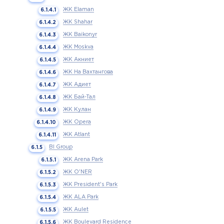
ЖК Elaman
ЖК Shahar
ЖК Baikonyr
ЖК Moskva
ЖК Акниет
ЖК На Вахтангова
ЖК Адиет
ЖК Бай-Тал
ЖК Кулан
ЖК Opera
ЖК Atlant
BI Group
ЖК Arena Park
ЖК O'NER
ЖК President's Park
ЖК ALA Park
ЖК Aulet
ЖК Boulevard Residence