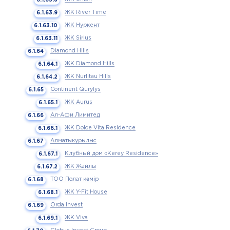
ЖК River Time
ЖК Нуркент
ЖК Sirius
Diamond Hills
ЖК Diamond Hills
ЖК Nurlitau Hills
Continent Qurylys
ЖК Aurus
Ал-Афи Лимитед
ЖК Dolce Vita Residence
Алматыкурылыс
Клубный дом «Kerey Residence»
ЖК Жайлы
ТОО Полат көмір
ЖК Y-Fit House
Orda Invest
ЖК Viva