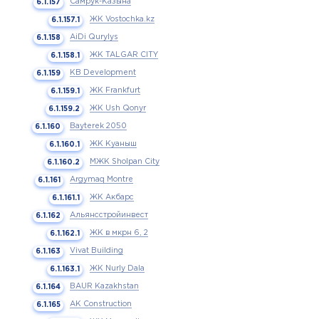
Самрук-Казына
ЖК Vostochka.kz
AiDi Qurylys
ЖК TALGAR CITY
KB Development
ЖК Frankfurt
ЖК Ush Qonyr
Bayterek 2050
ЖК Куаныш
МЖК Sholpan City
Argymaq Montre
ЖК Акбарс
Альянсстройинвест
ЖК в мкрн 6, 2
Vivat Building
ЖК Nurly Dala
BAUR Kazakhstan
AK Construction