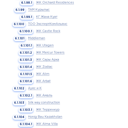
ЖК Orchard Residences
ТАМ Курылыс
КГ Жана Куат
ТОО ЭкспертКомАльянс
ЖК Castle Rock
Middleman
ЖК Utegen
ЖК Mercur Towers
ЖК Сары Арка
ЖК Zodiac
ЖК Alim
ЖК Arbat
Ауес и К
ЖК Амаль
Silk way construction
ЖК Терренкур
Honig Bau Kazakhstan
ЖК Alma Villa