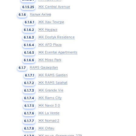
ЖК Central Avenue
Халык Актив
ЖК Хан Тенгри
ЖК Наурыз
ЖК Dostyk Residence
ЖК AFD Plaza
ЖК Esentai Apartments
ЖК Miras Park
RAMS Qazaqstan
ЖК RAMS Garden
ЖК RAMS Saiahat
ЖК Grande Vie
ЖК Rams City
ЖК Navoi 3.0
ЖК La Verde
ЖК Nomad 2
ЖК Ortau
ЖК по ул. Фурманова, 279