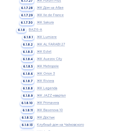
ЖК Forum Plus
ЖК Дом на Абая
ЖК Ile de France
ЖК Sakura
BAZIS-А
ЖК Lumiere
ЖК AL’FARABI 27
ЖК Estet
ЖК Auezov City
ЖК Metropole
ЖК Orion 3
ЖК Riviera
ЖК Legenda
ЖК JAZZ-квартал
ЖК Primavera
ЖК Basenova 10
ЖК Достык
Клубный дом на Чайковского