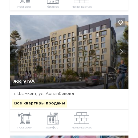
построен
бизнес
моно-каркас
Да, удалить
Отмена
ЖК VIVA
г. Шымкент, ул. Аргынбекова
Все квартиры проданы
построен
комфорт
моно-каркас