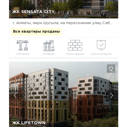
Да, удалить
Отмена
ЖК SENSATA CITY
г. Алматы, мкрн Шугыла, на пересечении улиц Сабденова и Нурлы
Все квартиры проданы
построен
комфорт
моно-каркас
рекомендуем
Да, удалить
Отмена
ЖК LIFETOWN