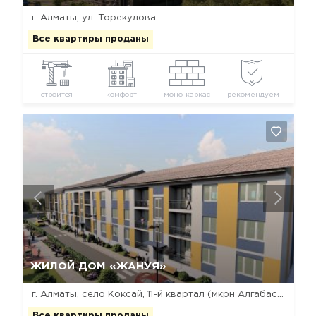
г. Алматы, ул. Торекулова
Все квартиры проданы
строится
комфорт
моно-каркас
рекомендуем
Да, удалить
Отмена
ЖИЛОЙ ДОМ «ЖАНУЯ»
г. Алматы, село Коксай, 11-й квартал (мкрн Алгабас, неподалеку от "Almaty Arena")
Все квартиры проданы