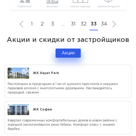
строится
бизнес
моно-каркас
рекомендуем
1
2
3
…
31
32
33
34
Акции и скидки от застройщиков
Акции
ЖК Hayat Park
Расположен в предгорьях в 1 км от шумного проспекта и окружен
парковой аллеей с многолетними деревьями. Наслаждайтесь
природой, свежим...
ЖК София
Квартал современных комфортабельных домов в новом районе с
хорошей экологиейвозле реки Габион. Комфорт класс с зонами
барбек...