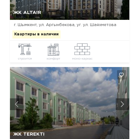
Да, удалить
Отмена
ЖК ALTAIR
г. Шымкент, ул. Аргынбекова, уг. ул. Шаяхметова
Квартиры в наличии
строится
комфорт
моно-каркас
Да, удалить
Отмена
ЖК TEREKTI