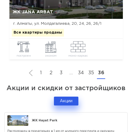
Да, удалить
Отмена
ЖК JANA ARBAT
г. Алматы, ул. Молдагалиева, 20, 24, 26, 26/1
Все квартиры проданы
построен
эконом
моно-каркас
1
2
3
…
34
35
36
Акции и скидки от застройщиков
Акции
ЖК Hayat Park
Расположен в предгорьях в 1 км от шумного проспекта и окружен