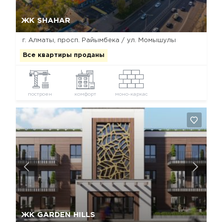
Да, удалить
Отмена
ЖК SHAHAR
г. Алматы, просп. Райымбека / ул. Момышулы
Все квартиры проданы
построен
комфорт
моно-каркас
Да, удалить
Отмена
ЖК GARDEN HILLS