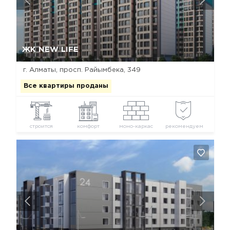
Да, удалить
Отмена
ЖК NEW LIFE
г. Алматы, просп. Райымбека, 349
Все квартиры проданы
строится
комфорт
моно-каркас
рекомендуем