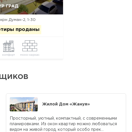
УР ГРАД
Да, удалить
Отмена
мкрн Думан-2, 1-30
ртиры проданы
комфорт
моно-каркас
йщиков
Жилой Дом «Жануя»
Просторный, уютный, компактный, с современными
планировками. Из окон квартир можно любоваться
видом на живой город, который особо прек...