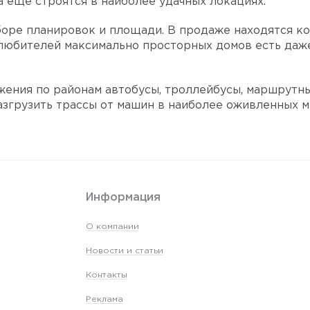
а еще строятся в наиболее удачных локациях.
оре планировок и площади. В продаже находятся к
 любителей максимально просторных домов есть даже
ения по районам автобусы, троллейбусы, маршрутные
азгрузить трассы от машин в наиболее оживленных м
Информация
О компании
Новости и статьи
Контакты
Реклама