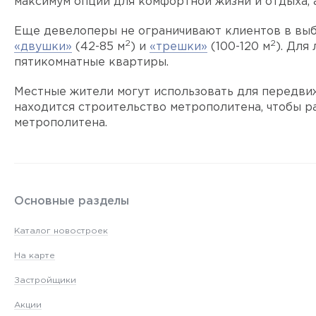
максимум опций для комфортной жизни и отдыха, 
Еще девелоперы не ограничивают клиентов в выб
2
2
«двушки»
(42-85 м
) и
«трешки»
(100-120 м
). Для
пятикомнатные квартиры.
Местные жители могут использовать для передвиж
находится строительство метрополитена, чтобы р
метрополитена.
Основные разделы
Каталог новостроек
На карте
Застройщики
Акции