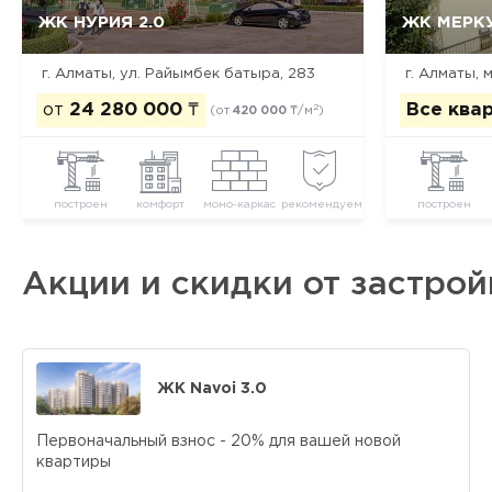
ЖК НУРИЯ 2.0
ЖК МЕРК
Да, удалить
Отмена
г. Алматы, ул. Райымбек батыра, 283
г. Алматы, 
от
24 280 000
₸
Все ква
2
(от
420 000
₸/м
)
построен
комфорт
моно-каркас
рекомендуем
построен
Акции и скидки от застро
ЖК Navoi 3.0
Первоначальный взнос - 20% для вашей новой
квартиры