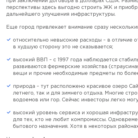
при заключении договора в долларах США. Разниц
перспективы здесь выгодно строить ЖК и приобр
дальнейшего улучшения инфраструктуры.
Еще город привлекает внимание сразу нескольки
относительно невысокие расходы – в отличие о
в худшую сторону это не сказывается;
высокий ВВП – с 1997 года наблюдается стаби
развиваются фермерские хозяйства (страусиная
вещи и прочие необходимые предметы по боле
природа – тут расположено красивое озеро Сай
летнего, так и для зимнего отдыха. Многие с
водоемов или гор. Сейчас инвесторы легко мо
высокий уровень сервиса и хорошая инфраструк
для тех, кто не любит компромиссы. Одновреме
бытового назначения. Хотя в некоторых района