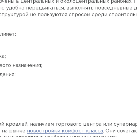
чены в центральных и околоцентральных районах. 
ло удобно передвигаться, выполнять повседневные д
труктурой не пользуются спросом среди строительны
лияет:
ка;
ого назначения;
дания;
й кровлей, наличием торгового центра или супермар
т на рынке
новостройки комфорт класса
. Они сочета