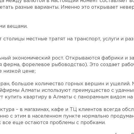
а между валютой в настоящий момент составляет вс
етать разные варианты. Именно это открывает неве
ми вещами.
т столицы местные тратят на транспорт, услуги и ра
льный экономический рост. Открываются фабрики и з
 ферма, форелевое рыбоводство). Это создает рабоч
е низкой цене;
ран, большое количество горных вершин и ущелий. 
тройфирмы Алматы используют преимущество с удачн
гут купить квартиру в Алматы с панорамным видом н
тура – в магазинах, кафе и ТЦ клиентов всегда об
нно с этим в населенном пункте нормально продума
х все еще остаются проблемы с пробками.