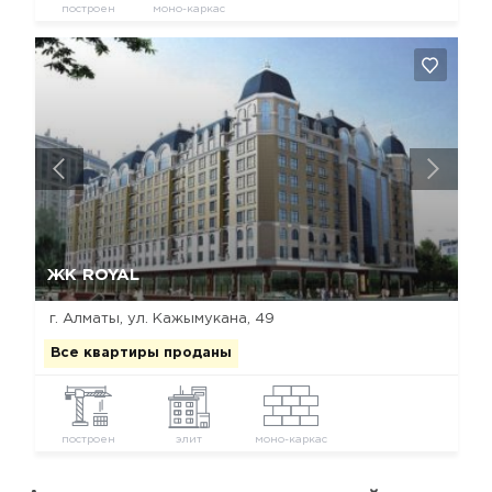
построен
моно-каркас
Да, удалить
Отмена
ЖК ROYAL
г. Алматы, ул. Кажымукана, 49
Все квартиры проданы
построен
элит
моно-каркас