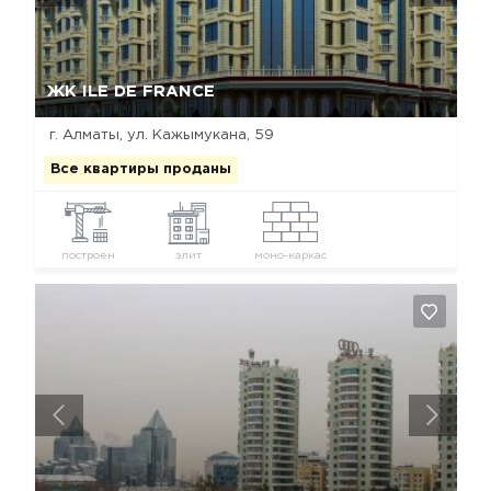
Да, удалить
Отмена
ЖК ILE DE FRANCE
г. Алматы, ул. Кажымукана, 59
Все квартиры проданы
построен
элит
моно-каркас