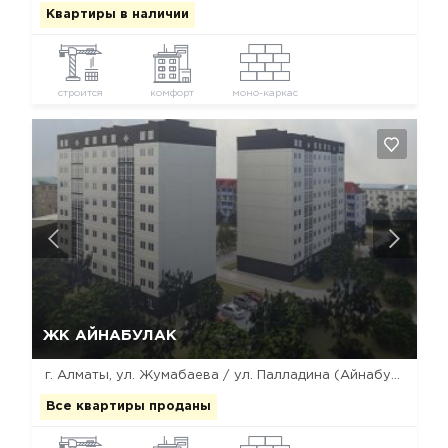
Квартиры в наличии
строится
комфорт
моно-каркас
Да, удалить
Отмена
ЖК АЙНАБУЛАК
г. Алматы, ул. Жумабаева / ул. Палладина (Айнабулак 2-й мкрн, 85)
Все квартиры проданы