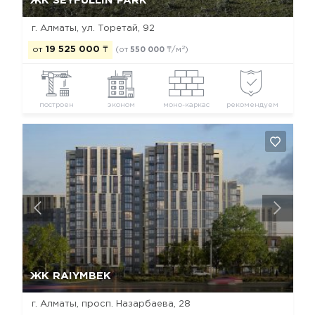
ЖК SEYFULLIN PARK
г. Алматы, ул. Торетай, 92
2
от
19 525 000
₸
(от
550 000
₸/м
)
построен
эконом
моно-каркас
рекомендуем
Да, удалить
Отмена
ЖК RAIYMBEK
г. Алматы, просп. Назарбаева, 28