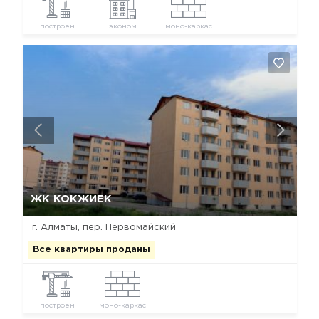
построен
эконом
моно-каркас
Да, удалить
Отмена
ЖК КОКЖИЕК
г. Алматы, пер. Первомайский
Все квартиры проданы
построен
моно-каркас