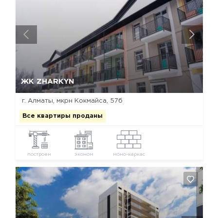
Да, удалить
Отмена
ЖК ZHARKYN
г. Алматы, мкрн Кокмайса, 57б
Все квартиры проданы
построен
эконом
моно-каркас