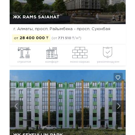
Да, удалить
Отмена
ЖК RAMS SAIAHAT
г. Алматы, просп. Райымбека - просп. Суюнбая
2
от
28 400 000
₸
(от
771 510
₸/м
)
строится
комфорт
моно-каркас
рекомендуем
Да, удалить
Отмена