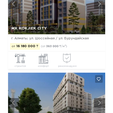
Да, удалить
Отмена
ЖК KOKJIEK CITY
г. Алматы, ул. Шоссейная / ул. Бурундайская
2
от
16 180 000
₸
(от
363 000
₸/м
)
строится
комфорт
рекомендуем