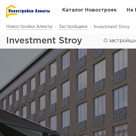
Каталог Новостроек
На 
Новостройки Алматы
Застройщики
Investment Stroy
Investment Stroy
О застройщ