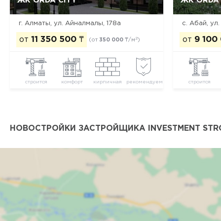
ЖК ORDA CITY
ЖК ORDA
г. Алматы, ул. Айналмалы, 178а
с. Абай, ул.
от
11 350 500
₸
от
9 100
2
(от
350 000
₸/м
)
строится
комфорт
кирпичная
рекомендуем
строится
НОВОСТРОЙКИ ЗАСТРОЙЩИКА INVESTMENT STR