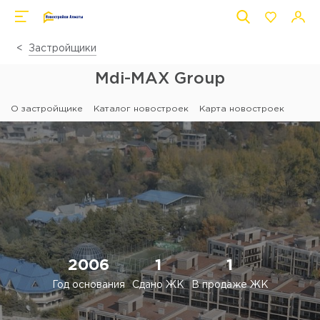
Застройщики
Mdi-MAX Group
О застройщике
Каталог новостроек
Карта новостроек
2006
1
1
Год основания
Сдано ЖК
В продаже ЖК