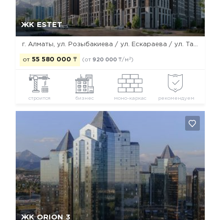
Да, удалить
Отмена
ЖК ESTET
г. Алматы, ул. Розыбакиева / ул. Ескараева / ул. Тажибаевой
2
от
55 580 000
₸
(от
920 000
₸/м
)
строится
бизнес
моно-каркас
рекомендуем
Да, удалить
Отмена
ЖК ORION 3