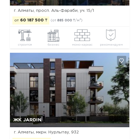
г. Алматы, просп. Аль-Фараби, уч. 15/1
2
от
60 187 500
₸
(от
885 000
₸/м
)
строится
бизнес
моно-каркас
рекомендуем
Да, удалить
Отмена
ЖК JARDIN
г. Алматы, мкрн. Нурлытау, 932