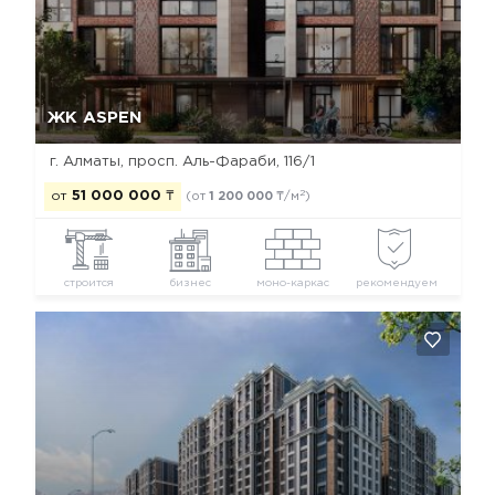
Да, удалить
Отмена
ЖК ASPEN
г. Алматы, просп. Аль-Фараби, 116/1
2
от
51 000 000
₸
(от
1 200 000
₸/м
)
строится
бизнес
моно-каркас
рекомендуем