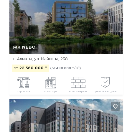
Да, удалить
Отмена
ЖК NEBO
г. Алматы, ул. Майлина, 238
2
от
22 560 000
₸
(от
490 000
₸/м
)
строится
комфорт
моно-каркас
рекомендуем