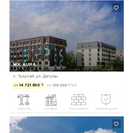
Да, удалить
Отмена
ЖК AURA
с. Тузусай, ул. Датулы
2
от
14 721 850
₸
(от
319 000
₸/м
)
строится
комфорт
моно-каркас
рекомендуем