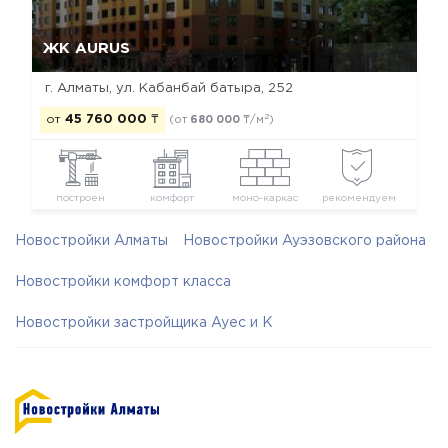
Да, удалить
Отмена
ЖК AURUS
г. Алматы, ул. Кабанбай батыра, 252
2
от
45 760 000
₸
(от
680 000
₸/м
)
построен
комфорт
моно-каркас
рекомендуем
Новостройки Алматы
Новостройки Ауэзовского района
Новостройки комфорт класса
Новостройки застройщика Ауес и К