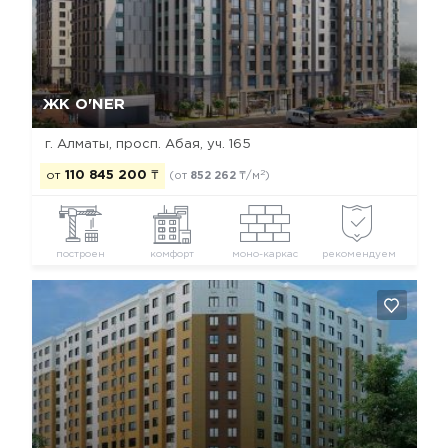
Да, удалить
Отмена
ЖК O'NER
г. Алматы, просп. Абая, уч. 165
2
от
110 845 200
₸
(от
852 262
₸/м
)
построен
комфорт
моно-каркас
рекомендуем