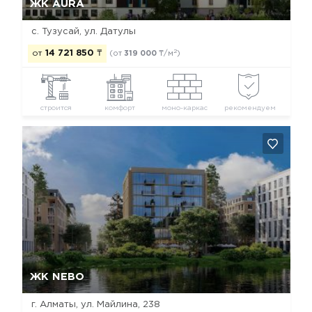
ЖК AURA
с. Тузусай, ул. Датулы
2
от
14 721 850
₸
(от
319 000
₸/м
)
строится
комфорт
моно-каркас
рекомендуем
Да, удалить
Отмена
ЖК NEBO
г. Алматы, ул. Майлина, 238