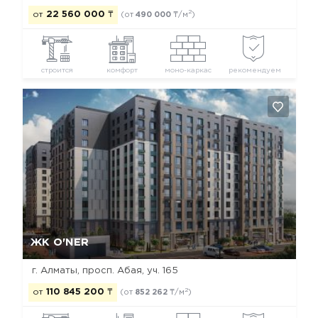
2
от
22 560 000
₸
(от
490 000
₸/м
)
строится
комфорт
моно-каркас
рекомендуем
Да, удалить
Отмена
ЖК O'NER
г. Алматы, просп. Абая, уч. 165
2
от
110 845 200
₸
(от
852 262
₸/м
)