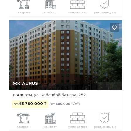
построен
комфорт
моно-каркас
рекомендуем
Да, удалить
Отмена
ЖК AURUS
г. Алматы, ул. Кабанбай батыра, 252
2
от
45 760 000
₸
(от
680 000
₸/м
)
построен
комфорт
моно-каркас
рекомендуем