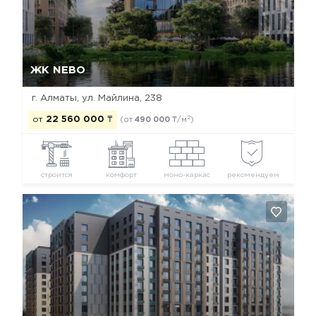
Да, удалить
Отмена
ЖК NEBO
г. Алматы, ул. Майлина, 238
2
от
22 560 000
₸
(от
490 000
₸/м
)
строится
комфорт
моно-каркас
рекомендуем