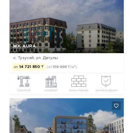
Да, удалить
Отмена
ЖК AURA
с. Тузусай, ул. Датулы
2
от
14 721 850
₸
(от
319 000
₸/м
)
строится
комфорт
моно-каркас
рекомендуем