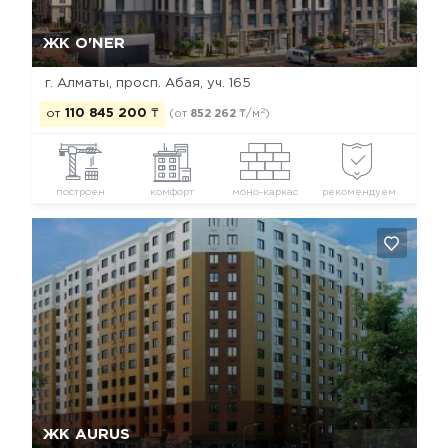
Да, удалить
Отмена
ЖК O'NER
г. Алматы, просп. Абая, уч. 165
2
от
110 845 200
₸
(от
852 262
₸/м
)
построен
комфорт
моно-каркас
рекомендуем
Да, удалить
Отмена
ЖК AURUS