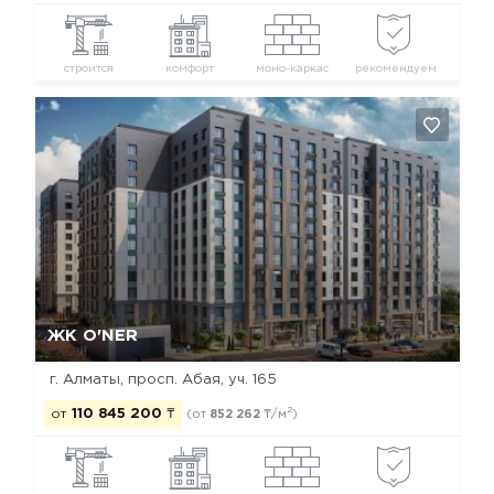
строится
комфорт
моно-каркас
рекомендуем
Да, удалить
Отмена
ЖК O'NER
г. Алматы, просп. Абая, уч. 165
2
от
110 845 200
₸
(от
852 262
₸/м
)