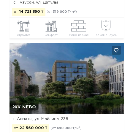
с. Тузусай, ул. Датулы
2
от
14 721 850
₸
(от
319 000
₸/м
)
строится
комфорт
моно-каркас
рекомендуем
Да, удалить
Отмена
ЖК NEBO
г. Алматы, ул. Майлина, 238
2
от
22 560 000
₸
(от
490 000
₸/м
)