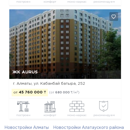
построен
комфорт
моно-каркас
рекомендуем
Да, удалить
Отмена
ЖК AURUS
г. Алматы, ул. Кабанбай батыра, 252
2
от
45 760 000
₸
(от
680 000
₸/м
)
построен
комфорт
моно-каркас
рекомендуем
Новостройки Алматы
Новостройки Алатауского района