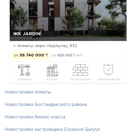
Да, удалить
Отмена
ЖК JARDIN
г. Алматы, мкрн. Нурлытау, 932
2
от
56 740 000
₸
(от
820 000
₸/м
)
строится
бизнес
моно-каркас
рекомендуем
Новостройки Алматы
Новостройки Бостандыкского района
Новостройки бизнес класса
Новостройки застройщика Exclusive Qurylys