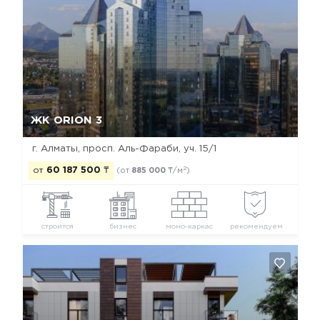
Да, удалить
Отмена
ЖК ORION 3
г. Алматы, просп. Аль-Фараби, уч. 15/1
2
от
60 187 500
₸
(от
885 000
₸/м
)
строится
бизнес
моно-каркас
рекомендуем