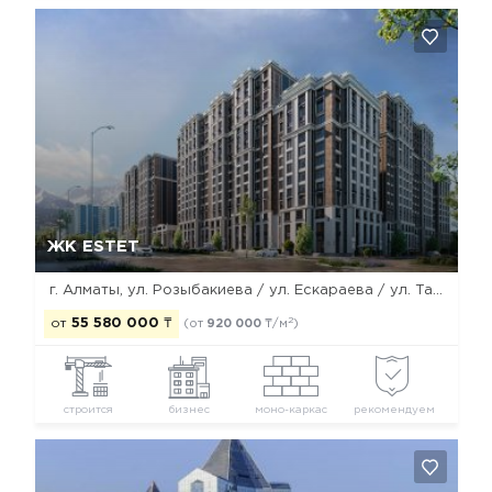
Да, удалить
Отмена
ЖК ESTET
г. Алматы, ул. Розыбакиева / ул. Ескараева / ул. Тажибаевой
2
от
55 580 000
₸
(от
920 000
₸/м
)
строится
бизнес
моно-каркас
рекомендуем