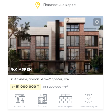
Показать на карте
Да, удалить
Отмена
ЖК ASPEN
г. Алматы, просп. Аль-Фараби, 116/1
2
от
51 000 000
₸
(от
1 200 000
₸/м
)
строится
бизнес
моно-каркас
рекомендуем