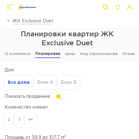
ЖК Exclusive Duet
Планировки квартир ЖК
Exclusive Duet
О комплексе
Планировки
Цены
Ход строительства
Отзывы
Дом
Все дома
Блок А
Блок Б
Показать проданные
Количество комнат
2
3
4+
2
Площадь от
56.9
до
107.7
м