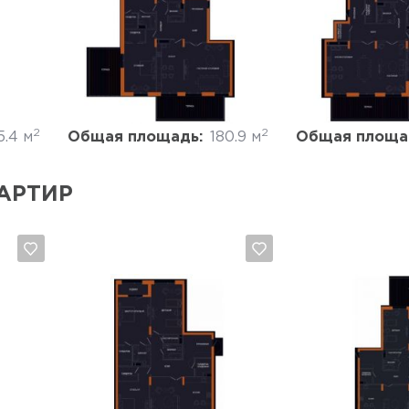
Да, удалить
Отмена
Да, удалить
2
2
5.4 м
Общая площадь:
180.9 м
Общая площа
АРТИР
Да, удалить
Отмена
Да, удалить