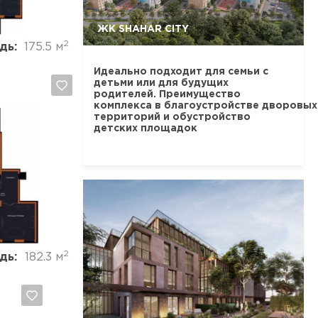
ЖК SHAHAR CITY
2
дь:
175.5 м
Идеально подходит для семьи с
детьми или для будущих
родителей. Преимущество
комплекса в благоустройстве дворовых
территорий и обустройство
детских площадок
Отмена
2
дь:
182.3 м