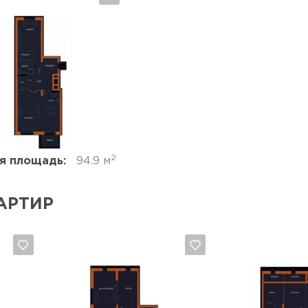
Да, удалить
Отмена
2
я площадь:
94.9 м
АРТИР