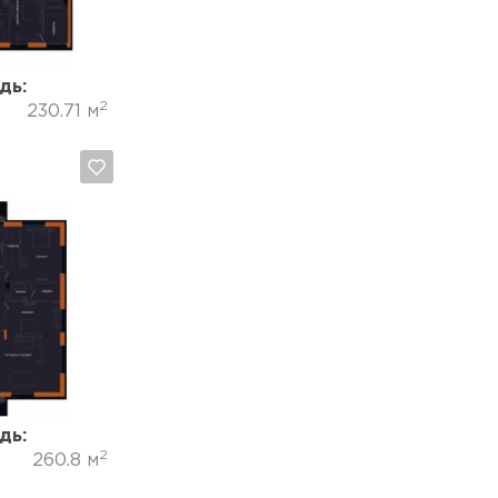
дь:
2
230.71 м
Отмена
дь:
2
260.8 м