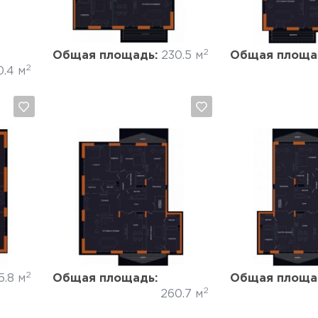
2
Общая площадь:
230.5 м
Общая площа
2
0.4 м
Да, удалить
Отмена
Да, удалить
2
5.8 м
Общая площадь:
Общая площа
2
260.7 м