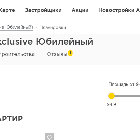
Карте
Застройщики
Акции
Новостройки 
ив Юбилейный)
Планировки
clusive Юбилейный
1
троительства
Отзывы
Площадь от
9
94.9
АРТИР