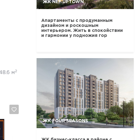
ЖК NEF UPTOWN
Апартаменты с продуманным
дизайном и роскошным
интерьером. Жить в спокойствии
и гармонии у подножия гор
2
48.6 м
ЖК FOUR SEASONS
ЖК бизнес-класса в районе с