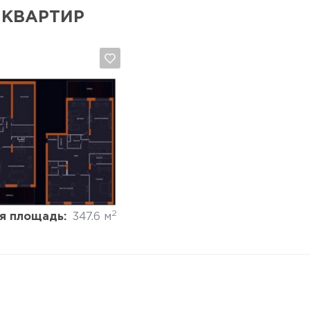
 КВАРТИР
Да, удалить
Отмена
2
я площадь:
347.6 м