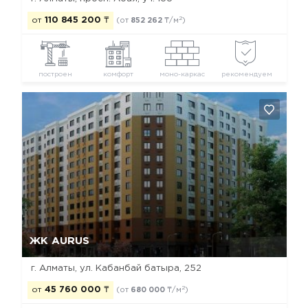
2
от
110 845 200
₸
(от
852 262
₸/м
)
построен
комфорт
моно-каркас
рекомендуем
Да, удалить
Отмена
ЖК AURUS
г. Алматы, ул. Кабанбай батыра, 252
2
от
45 760 000
₸
(от
680 000
₸/м
)