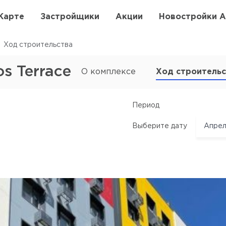
Карте
Застройщики
Акции
Новостройки 
Ход строительства
s Terrace
О комплексе
Ход строитель
Период
Выберите дату
Апрел
Апре
Февра