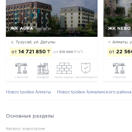
ЖК AURA
ЖК NEBO
Да, удалить
Отмена
с. Тузусай, ул. Датулы
г. Алматы, 
от
14 721 850
₸
от
22 56
2
(от
319 000
₸/м
)
строится
комфорт
моно-каркас
рекомендуем
строится
Новостройки Алматы
Новостройки Алмалинского района
Основные разделы
Каталог новостроек