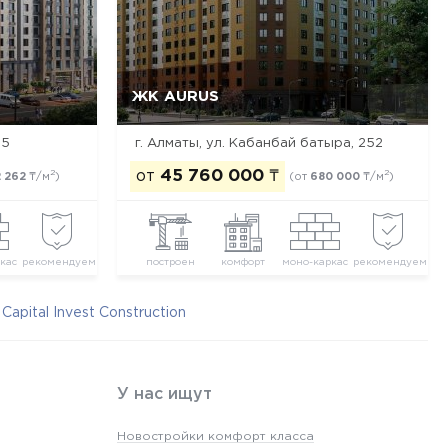
ЖК AURUS
Да, удалить
Отмена
65
г. Алматы, ул. Кабанбай батыра, 252
от
45 760 000
₸
2
2
 262
₸/м
)
(от
680 000
₸/м
)
кас
рекомендуем
построен
комфорт
моно-каркас
рекомендуем
pital Invest Construction
У нас ищут
Новостройки комфорт класса