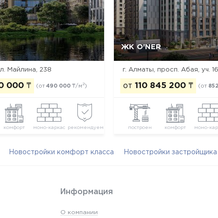
ЖК O'NER
Да, удалить
Отмена
Да, удалить
Отмена
ул. Майлина, 238
г. Алматы, просп. Абая, уч. 1
0 000
₸
от
110 845 200
₸
2
(от
490 000
₸/м
)
(от
852
комфорт
моно-каркас
рекомендуем
построен
комфорт
моно-кар
Новостройки комфорт класса
Новостройки застройщика Ca
Информация
О компании