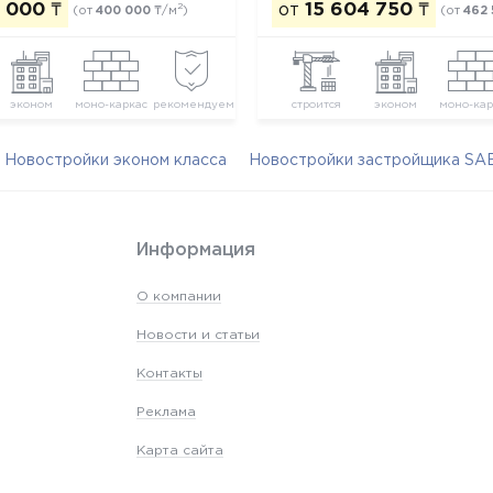
0 000
₸
от
15 604 750
₸
2
(от
400 000
₸/м
)
(от
462
эконом
моно-каркас
рекомендуем
строится
эконом
моно-кар
Новостройки эконом класса
Новостройки застройщика S
Информация
О компании
Новости и статьи
Контакты
Реклама
Карта сайта