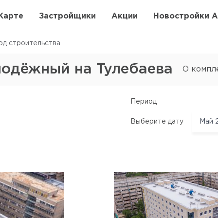
Карте
Застройщики
Акции
Новостройки 
од строительства
одёжный на Тулебаева
О компл
Период
Выберите дату
Май 
Май 
Апре
Март
Февр
Янва
Дека