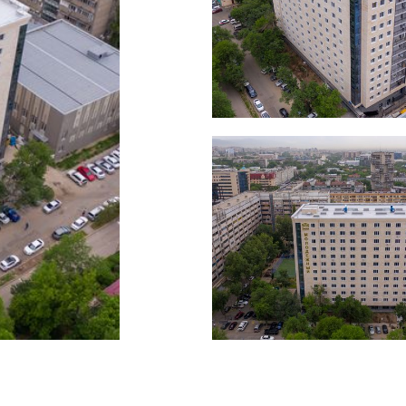
Нояб
Октя
Июнь
Май 