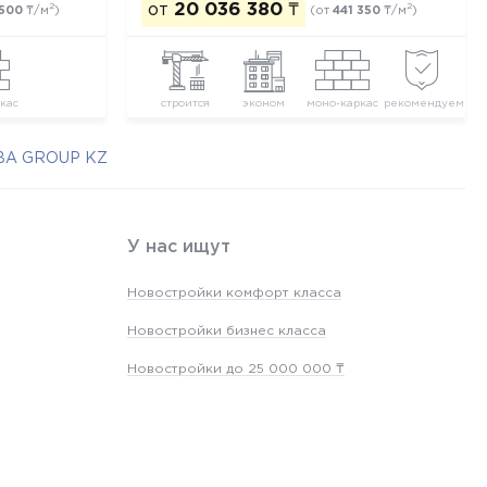
от
20 036 380
₸
2
2
 500
₸/м
)
(от
441 350
₸/м
)
кас
строится
эконом
моно-каркас
рекомендуем
ABA GROUP KZ
У нас ищут
Новостройки комфорт класса
Новостройки бизнес класса
Новостройки до 25 000 000 ₸