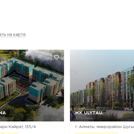
ать на карте
NA
ЖК ULYTAU
Да, удалить
Отмена
Да, удалить
Отмена
мкрн Кайрат, 135/4
г. Алматы, микрорайон Шугы