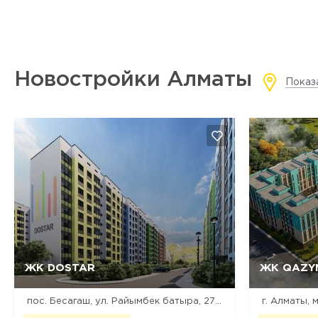
Новостройки Алматы
Показ
ЖК DOSTAR
ЖК QAZY
Да, удалить
Отмена
пос. Бесагаш, ул. Райымбек батыра, 276/1 (Талгарский тракт)
г. Алматы, 