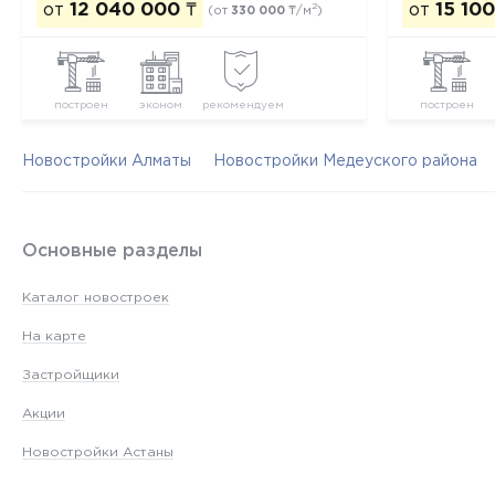
от
12 040 000
₸
от
15 10
2
(от
330 000
₸/м
)
построен
эконом
рекомендуем
построен
Новостройки Алматы
Новостройки Медеуского района
Основные разделы
Каталог новостроек
На карте
Застройщики
Акции
Новостройки Астаны