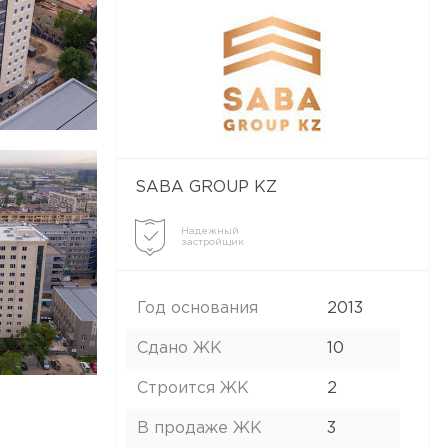
рь 2020
брь 2020
 2020
2020
SABA GROUP KZ
Надежный
застройщик
Год основания
2013
Сдано ЖК
10
Строится ЖК
2
В продаже ЖК
3