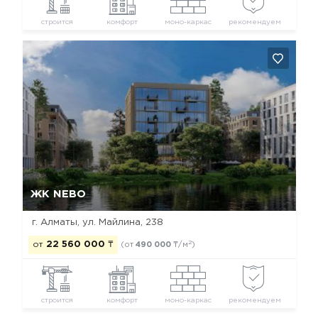
строится
комфорт
моно-каркас
рекомендуем
Да, удалить
Отмена
ЖК NEBO
г. Алматы, ул. Майлина, 238
2
от
22 560 000
₸
(от
490 000
₸/м
)
строится
комфорт
моно-каркас
рекомендуем