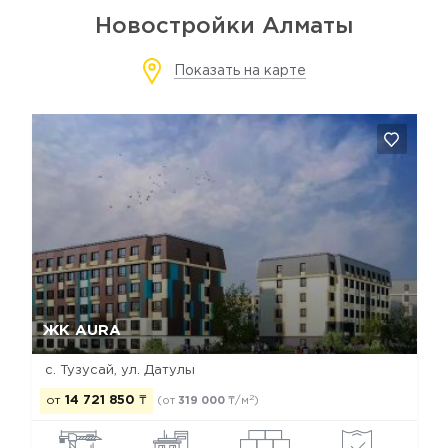
Новостройки Алматы
Показать на карте
Да, удалить
Отмена
ЖК AURA
с. Тузусай, ул. Датулы
2
от
14 721 850
₸
(от
319 000
₸/м
)