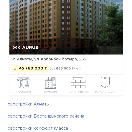
Да, удалить
Отмена
ЖК AURUS
г. Алматы, ул. Кабанбай батыра, 252
2
от
45 760 000
₸
(от
680 000
₸/м
)
построен
комфорт
моно-каркас
рекомендуем
Новостройки Алматы
Новостройки Бостандыкского района
Новостройки комфорт класса