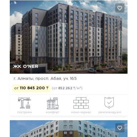
Да, удалить
Отмена
ЖК O'NER
г. Алматы, просп. Абая, уч. 165
2
от
110 845 200
₸
(от
852 262
₸/м
)
построен
комфорт
моно-каркас
рекомендуем