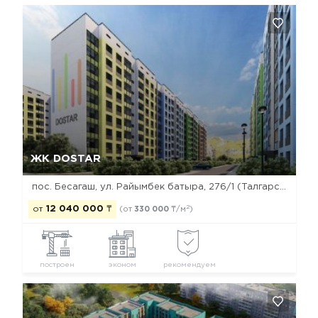
Да, удалить
Отмена
ЖК DOSTAR
пос. Бесагаш, ул. Райымбек батыра, 276/1 (Талгарский тракт)
2
от
12 040 000
₸
(от
330 000
₸/м
)
построен
эконом
рекомендуем