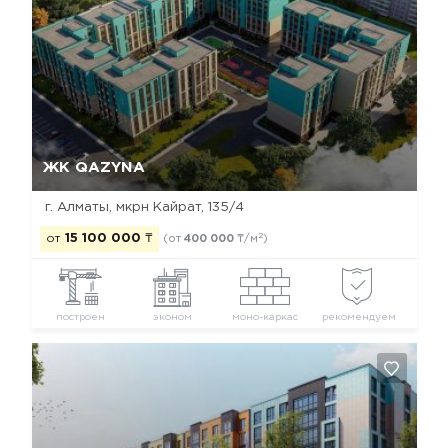
Да, удалить
Отмена
ЖК QAZYNA
г. Алматы, мкрн Кайрат, 135/4
2
от
15 100 000
₸
(от
400 000
₸/м
)
построен
эконом
моно-каркас
рекомендуем