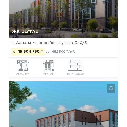
Да, удалить
Отмена
ЖК ULYTAU
г. Алматы, микрорайон Шугыла, 340/5
2
от
15 604 750
₸
(от
462 500
₸/м
)
строится
эконом
моно-каркас