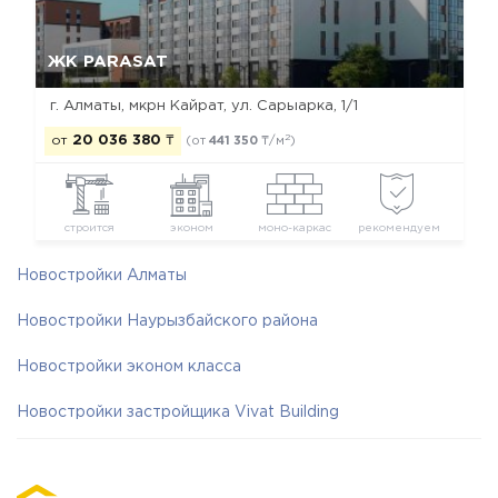
Да, удалить
Отмена
ЖК PARASAT
г. Алматы, мкрн Кайрат, ул. Сарыарка, 1/1
2
от
20 036 380
₸
(от
441 350
₸/м
)
строится
эконом
моно-каркас
рекомендуем
Новостройки Алматы
Новостройки Наурызбайского района
Новостройки эконом класса
Новостройки застройщика Vivat Building