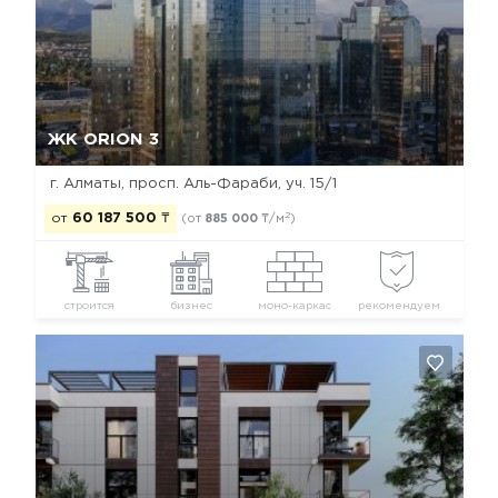
Да, удалить
Отмена
ЖК ORION 3
г. Алматы, просп. Аль-Фараби, уч. 15/1
2
от
60 187 500
₸
(от
885 000
₸/м
)
строится
бизнес
моно-каркас
рекомендуем