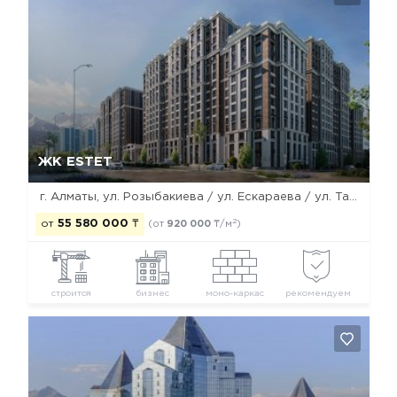
Да, удалить
Отмена
ЖК ESTET
г. Алматы, ул. Розыбакиева / ул. Ескараева / ул. Тажибаевой
2
от
55 580 000
₸
(от
920 000
₸/м
)
строится
бизнес
моно-каркас
рекомендуем