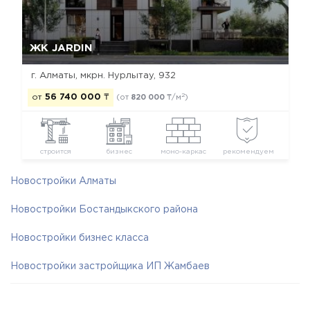
Да, удалить
Отмена
ЖК JARDIN
г. Алматы, мкрн. Нурлытау, 932
2
от
56 740 000
₸
(от
820 000
₸/м
)
строится
бизнес
моно-каркас
рекомендуем
Новостройки Алматы
Новостройки Бостандыкского района
Новостройки бизнес класса
Новостройки застройщика ИП Жамбаев