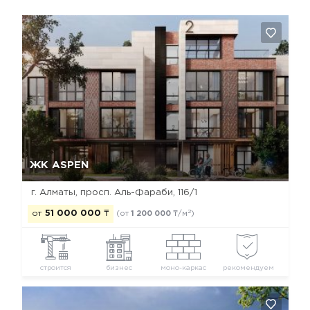
Да, удалить
Отмена
ЖК ASPEN
г. Алматы, просп. Аль-Фараби, 116/1
2
от
51 000 000
₸
(от
1 200 000
₸/м
)
строится
бизнес
моно-каркас
рекомендуем