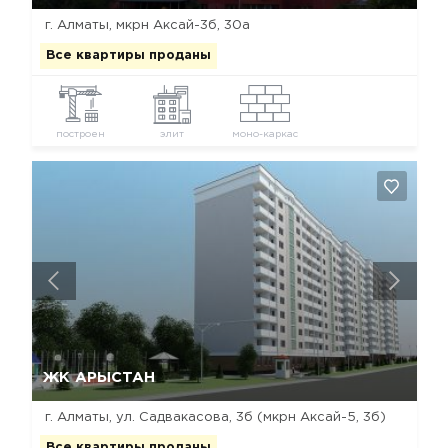
г. Алматы, мкрн Аксай-3б, 30а
Все квартиры проданы
построен
элит
моно-каркас
Да, удалить
Отмена
ЖК АРЫСТАН
г. Алматы, ул. Садвакасова, 3б (мкрн Аксай-5, 3б)
Все квартиры проданы