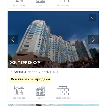
построен
элит
панельная
Да, удалить
Отмена
ЖК ТЕРРЕНКУР
г. Алматы, просп. Достык, 128
Все квартиры проданы
построен
элит
моно-каркас