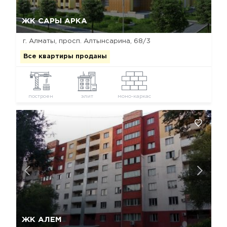
Да, удалить
Отмена
ЖК САРЫ АРКА
г. Алматы, просп. Алтынсарина, 68/3
Все квартиры проданы
построен
элит
моно-каркас
Да, удалить
Отмена
ЖК АЛЕМ