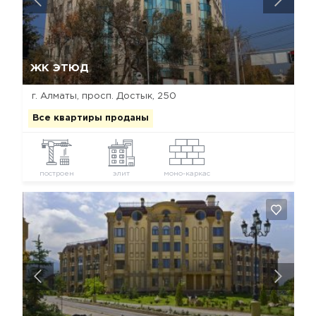
Да, удалить
Отмена
ЖК ЭТЮД
г. Алматы, просп. Достык, 250
Все квартиры проданы
построен
элит
моно-каркас