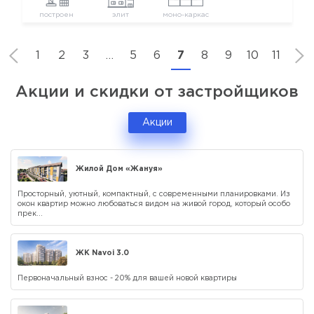
построен
элит
моно-каркас
1
2
3
…
5
6
7
8
9
10
11
Акции и скидки от застройщиков
Акции
Жилой Дом «Жануя»
Просторный, уютный, компактный, с современными планировками. Из
окон квартир можно любоваться видом на живой город, который особо
прек...
ЖК Navoi 3.0
Первоначальный взнос - 20% для вашей новой квартиры