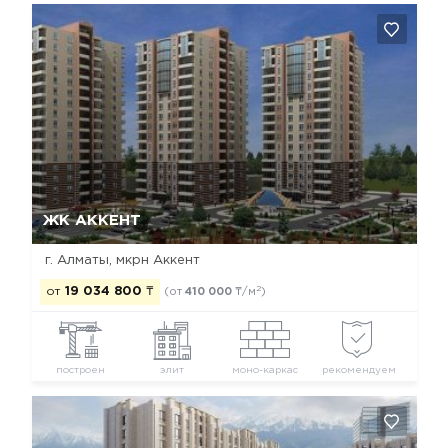
Да, удалить
Отмена
ЖК АККЕНТ
г. Алматы, мкрн Аккент
2
от
19 034 800
₸
(от
410 000
₸/м
)
построен
элит
моно-каркас
рекомендуем