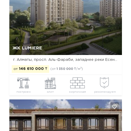
Да, удалить
Отмена
ЖК LUMIERE
г. Алматы, просп. Аль-Фараби, западнее реки Есентай
2
от
146 610 000
₸
(от
1 350 000
₸/м
)
построен
элит
кирпичная
рекомендуем