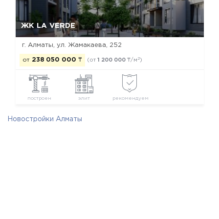
Да, удалить
Отмена
ЖК LA VERDE
г. Алматы, ул. Жамакаева, 252
2
от
238 050 000
₸
(от
1 200 000
₸/м
)
построен
элит
рекомендуем
Новостройки Алматы
Новостройки Бостандыкского района
Новостройки элит класса
Новостройки застройщика MAG group