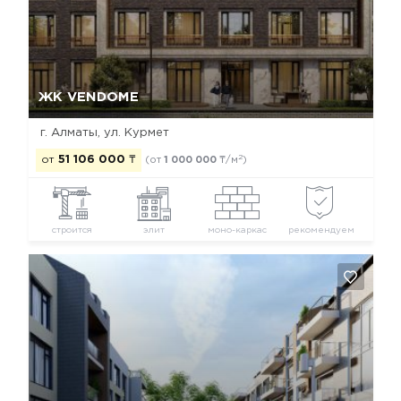
Да, удалить
Отмена
ЖК VENDOME
г. Алматы, ул. Курмет
2
от
51 106 000
₸
(от
1 000 000
₸/м
)
строится
элит
моно-каркас
рекомендуем