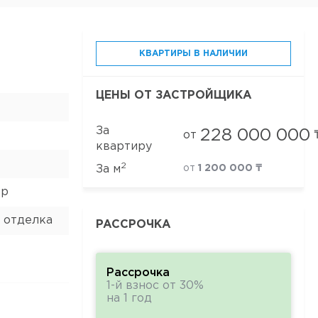
КВАРТИРЫ В НАЛИЧИИ
ЦЕНЫ ОТ ЗАСТРОЙЩИКА
За
228 000 000
от
квартиру
2
За м
от
1 200 000 ₸
ор
 отделка
РАССРОЧКА
Рассрочка
1-й взнос от 30%
на 1 год