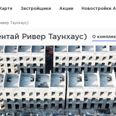
Карте
Застройщики
Акции
Новостройки 
Ривер Таунхаус)
ентай Ривер Таунхаус)
О комплек