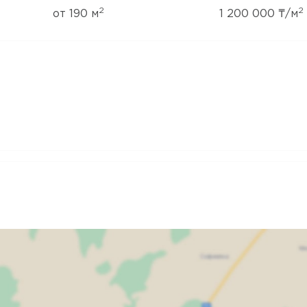
2
2
от 190 м
1 200 000 ₸/м