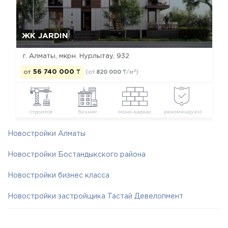
Да, удалить
Отмена
ЖК JARDIN
г. Алматы, мкрн. Нурлытау, 932
2
от
56 740 000
₸
(от
820 000
₸/м
)
строится
бизнес
моно-каркас
рекомендуем
Новостройки Алматы
Новостройки Бостандыкского района
Новостройки бизнес класса
Новостройки застройщика Тастай Девелопмент