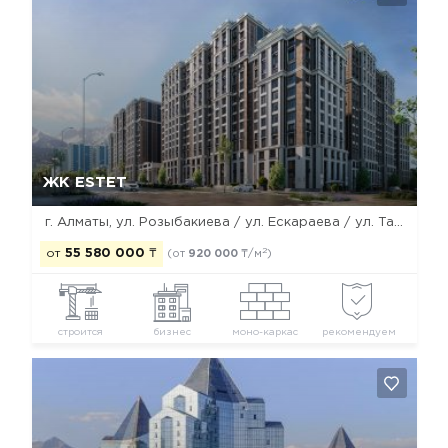
Да, удалить
Отмена
ЖК ESTET
г. Алматы, ул. Розыбакиева / ул. Ескараева / ул. Тажибаевой
2
от
55 580 000
₸
(от
920 000
₸/м
)
строится
бизнес
моно-каркас
рекомендуем