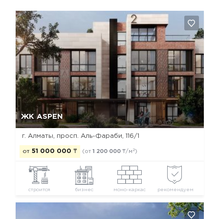
Да, удалить
Отмена
ЖК ASPEN
г. Алматы, просп. Аль-Фараби, 116/1
2
от
51 000 000
₸
(от
1 200 000
₸/м
)
строится
бизнес
моно-каркас
рекомендуем