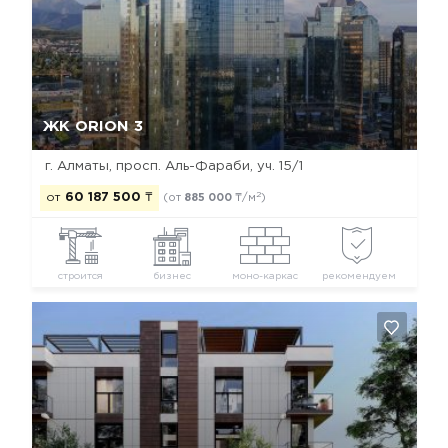
Да, удалить
Отмена
ЖК ORION 3
г. Алматы, просп. Аль-Фараби, уч. 15/1
2
от
60 187 500
₸
(от
885 000
₸/м
)
строится
бизнес
моно-каркас
рекомендуем