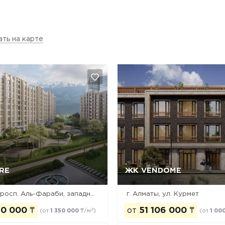
ать на карте
RE
ЖК VENDOME
Да, удалить
Отмена
Да, удалить
Отмена
г. Алматы, просп. Аль-Фараби, западнее реки Есентай
г. Алматы, ул. Курмет
10 000
₸
от
51 106 000
₸
2
(от
1 350 000
₸/м
)
(от
1 00