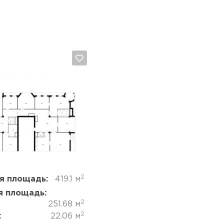
1
Да, удалить
Отмена
2
я площадь:
419.1 м
 площадь:
2
251.68 м
2
:
22.06 м