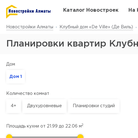
Каталог Новостроек
На 
Новостройки Алматы
Клубный дом «De Ville» (Де Виль)
Планировки квартир Клубны
Дом
Дом 1
Количество комнат
4+
Двухуровневые
Планировки студий
2
Площадь кухни от
21.99
до
22.06
м