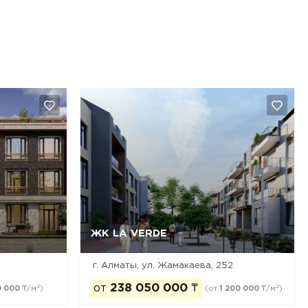
ЖК LA VERDE
Да, удалить
Отмена
г. Алматы, ул. Жамакаева, 252
от
238 050 000
₸
2
2
0 000
₸/м
)
(от
1 200 000
₸/м
)