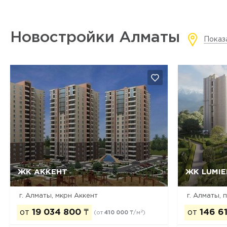
Новостройки Алматы
Показ
ЖК АККЕНТ
ЖК LUMIE
Да, удалить
Отмена
г. Алматы, мкрн Аккент
от
19 034 800
₸
от
146 6
2
(от
410 000
₸/м
)