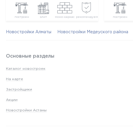
построен
элит
моно-каркас
рекомендуем
построен
Новостройки Алматы
Новостройки Медеуского района
Основные разделы
Каталог новостроек
На карте
Застройщики
Акции
Новостройки Астаны