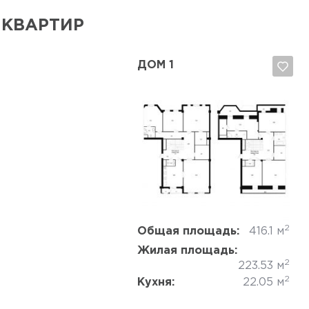
 КВАРТИР
ДОМ 1
Да, удалить
Отмена
2
Общая площадь:
416.1 м
Жилая площадь:
2
223.53 м
2
Кухня:
22.05 м