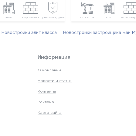
элит
кирпичная
рекомендуем
строится
элит
моно-кар
Новостройки элит класса
Новостройки застройщика Бай М
Информация
О компании
Новости и статьи
Контакты
Реклама
Карта сайта