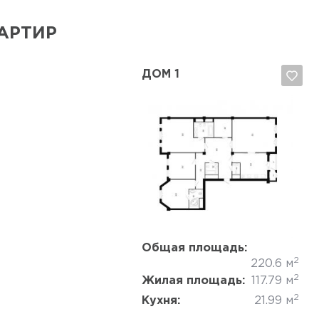
АРТИР
ДОМ 1
Да, удалить
Отмена
Общая площадь:
2
220.6 м
2
Жилая площадь:
117.79 м
2
Кухня:
21.99 м