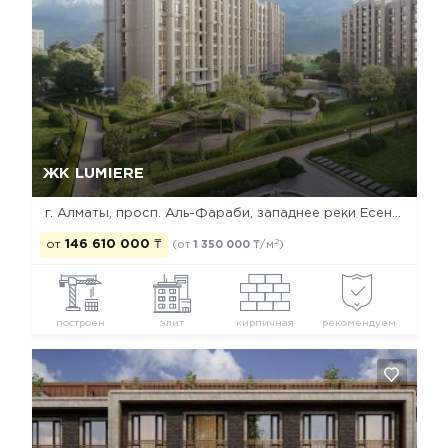
Да, удалить
Отмена
ЖК LUMIERE
г. Алматы, просп. Аль-Фараби, западнее реки Есентай
2
от
146 610 000
₸
(от
1 350 000
₸/м
)
построен
элит
кирпичная
рекомендуем