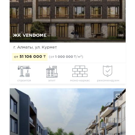
Да, удалить
Отмена
ЖК VENDOME
г. Алматы, ул. Курмет
2
от
51 106 000
₸
(от
1 000 000
₸/м
)
строится
элит
моно-каркас
рекомендуем