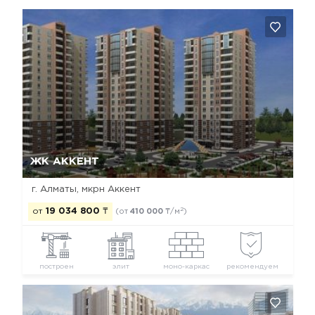
Да, удалить
Отмена
ЖК АККЕНТ
г. Алматы, мкрн Аккент
2
от
19 034 800
₸
(от
410 000
₸/м
)
построен
элит
моно-каркас
рекомендуем