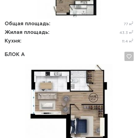
Общая площадь:
2
77 м
Жилая площадь:
2
43.3 м
Кухня:
2
11.4 м
БЛОК А
Да, удалить
Отмена