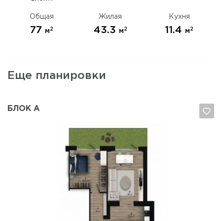
Общая
Жилая
Кухня
77
43.3
11.4
2
2
2
м
м
м
Еще планировки
БЛОК А
Да, удалить
Отмена