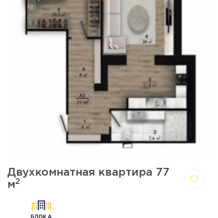
Двухкомнатная квартира 77
2
м
Да,
Отмена
удалить
БЛОК А