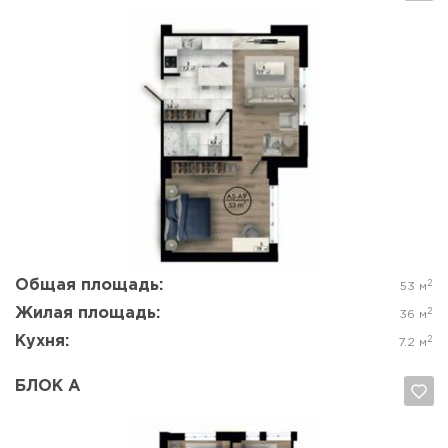
Да, удалить
Отмена
Общая площадь:
2
53 м
Жилая площадь:
2
36 м
Кухня:
2
7.2 м
БЛОК А