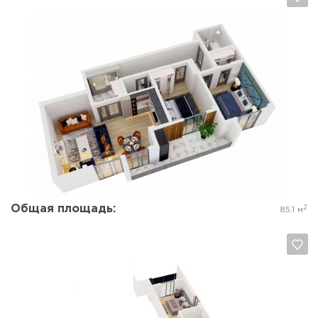
Да, удалить
Отмена
Общая площадь:
2
85.1 м