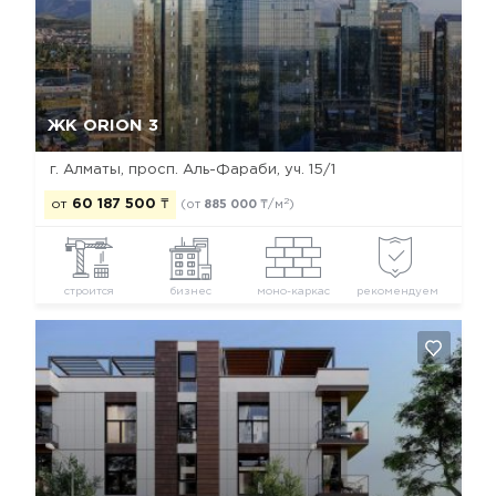
Да, удалить
Отмена
ЖК ORION 3
г. Алматы, просп. Аль-Фараби, уч. 15/1
2
от
60 187 500
₸
(от
885 000
₸/м
)
строится
бизнес
моно-каркас
рекомендуем