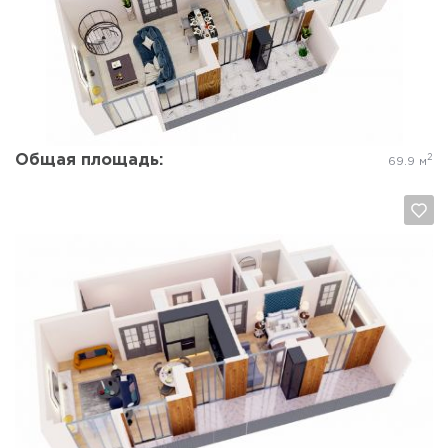
Да, удалить
Отмена
Общая площадь:
2
69.9 м
Да, удалить
Отмена