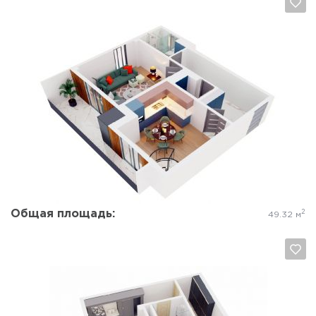
Да, удалить
Отмена
Общая площадь:
2
49.32 м