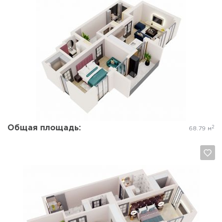
Да, удалить
Отмена
Общая площадь:
2
68.79 м