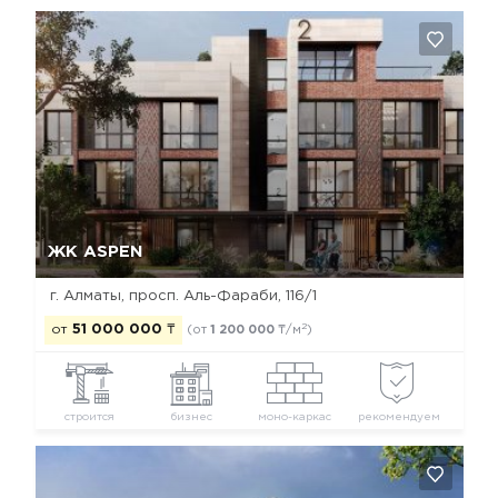
Да, удалить
Отмена
ЖК ASPEN
г. Алматы, просп. Аль-Фараби, 116/1
2
от
51 000 000
₸
(от
1 200 000
₸/м
)
строится
бизнес
моно-каркас
рекомендуем