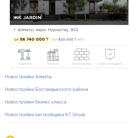
Да, удалить
Отмена
ЖК JARDIN
г. Алматы, мкрн. Нурлытау, 932
2
от
56 740 000
₸
(от
820 000
₸/м
)
строится
бизнес
моно-каркас
рекомендуем
Новостройки Алматы
Новостройки Бостандыкского района
Новостройки бизнес класса
Новостройки застройщика K7 Group