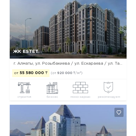
Да, удалить
Отмена
ЖК ESTET
г. Алматы, ул. Розыбакиева / ул. Ескараева / ул. Тажибаевой
2
от
55 580 000
₸
(от
920 000
₸/м
)
строится
бизнес
моно-каркас
рекомендуем