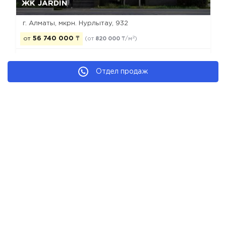
ЖК JARDIN
г. Алматы, мкрн. Нурлытау, 932
2
от
56 740 000
₸
(от
820 000
₸/м
)
Отдел продаж
строится
бизнес
моно-каркас
рекомендуем
Новостройки Алматы
Новостройки Медеуского района
Новостройки бизнес класса
Новостройки застройщика Magnet Construction
© 2026 Все Новостройки от застройщиков
Каталог новостроек Алматы