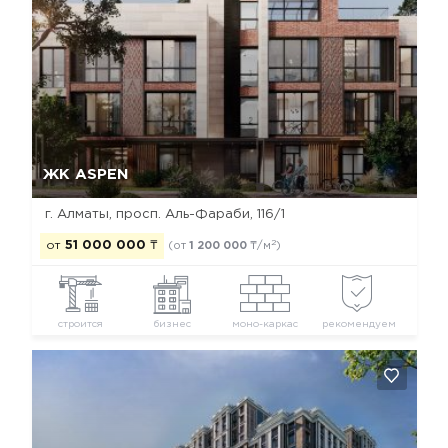
Да, удалить
Отмена
ЖК ASPEN
г. Алматы, просп. Аль-Фараби, 116/1
2
от
51 000 000
₸
(от
1 200 000
₸/м
)
строится
бизнес
моно-каркас
рекомендуем