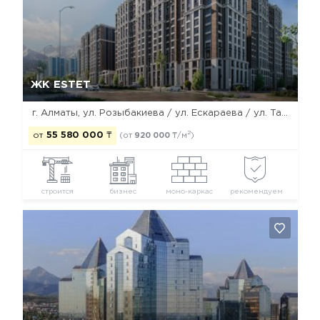
Да, удалить
Отмена
ЖК ESTET
г. Алматы, ул. Розыбакиева / ул. Ескараева / ул. Тажибаевой
2
от
55 580 000
₸
(от
920 000
₸/м
)
строится
бизнес
моно-каркас
рекомендуем