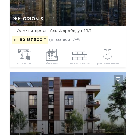
Да, удалить
Отмена
ЖК ORION 3
г. Алматы, просп. Аль-Фараби, уч. 15/1
2
от
60 187 500
₸
(от
885 000
₸/м
)
строится
бизнес
моно-каркас
рекомендуем
Да, удалить
Отмена