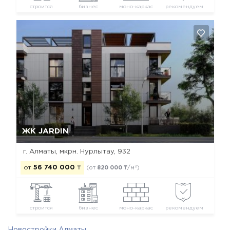
строится
бизнес
моно-каркас
рекомендуем
Да, удалить
Отмена
ЖК JARDIN
г. Алматы, мкрн. Нурлытау, 932
2
от
56 740 000
₸
(от
820 000
₸/м
)
строится
бизнес
моно-каркас
рекомендуем
Новостройки Алматы