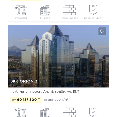
строится
бизнес
моно-каркас
рекомендуем
Да, удалить
Отмена
ЖК ORION 3
г. Алматы, просп. Аль-Фараби, уч. 15/1
2
от
60 187 500
₸
(от
885 000
₸/м
)