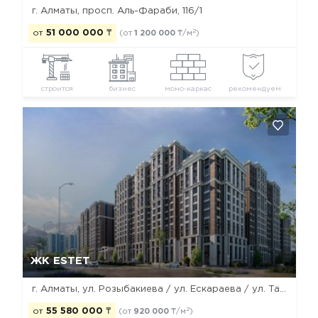
г. Алматы, просп. Аль-Фараби, 116/1
2
от
51 000 000
₸
(от
1 200 000
₸/м
)
строится
бизнес
моно-каркас
рекомендуем
Да, удалить
Отмена
ЖК ESTET
г. Алматы, ул. Розыбакиева / ул. Ескараева / ул. Тажибаевой
2
от
55 580 000
₸
(от
920 000
₸/м
)