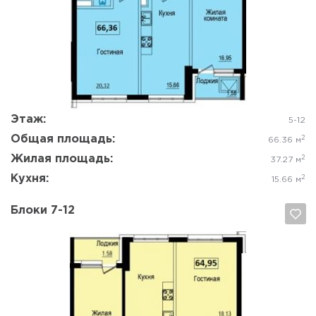
Да, удалить
Отмена
Этаж:
5-12
Общая площадь:
2
66.36 м
Жилая площадь:
2
37.27 м
Кухня:
2
15.66 м
Блоки 7-12