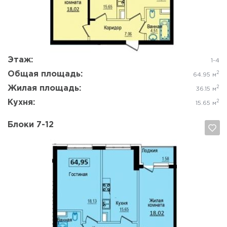
Да, удалить
Отмена
Этаж:
1-4
Общая площадь:
2
64.95 м
Жилая площадь:
2
36.15 м
Кухня:
2
15.65 м
Блоки 7-12
Да, удалить
Отмена