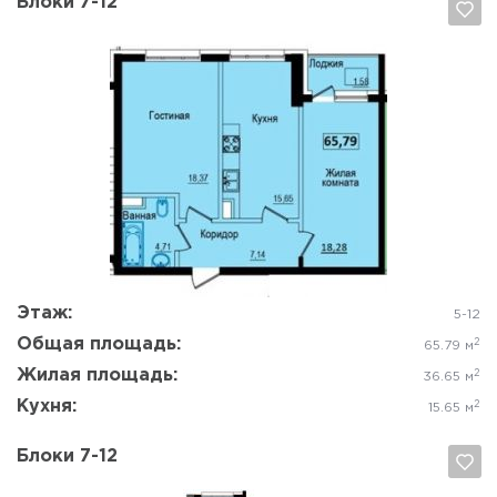
Блоки 7-12
Да, удалить
Отмена
Этаж:
5-12
Общая площадь:
2
65.79 м
Жилая площадь:
2
36.65 м
Кухня:
2
15.65 м
Блоки 7-12