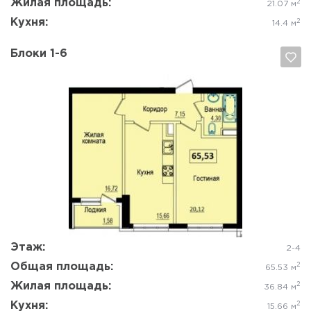
Жилая площадь:
2
21.07 м
Кухня:
2
14.4 м
Блоки 1-6
Да, удалить
Отмена
Этаж:
2-4
Общая площадь:
2
65.53 м
Жилая площадь:
2
36.84 м
Кухня:
2
15.66 м