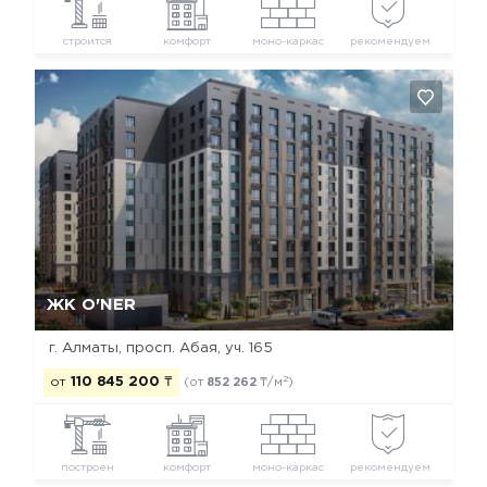
строится
комфорт
моно-каркас
рекомендуем
Да, удалить
Отмена
ЖК O'NER
г. Алматы, просп. Абая, уч. 165
2
от
110 845 200
₸
(от
852 262
₸/м
)
построен
комфорт
моно-каркас
рекомендуем