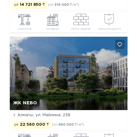
2
от
14 721 850
₸
(от
319 000
₸/м
)
строится
комфорт
моно-каркас
рекомендуем
Да, удалить
Отмена
ЖК NEBO
г. Алматы, ул. Майлина, 238
2
от
22 560 000
₸
(от
490 000
₸/м
)