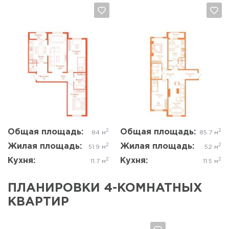
Да, удалить
Отмена
Да, удалить
Отмена
Общая площадь:
Общая площадь:
2
2
84 м
85.7 м
Жилая площадь:
Жилая площадь:
2
2
51.9 м
52 м
Кухня:
Кухня:
2
2
11.7 м
11.5 м
ПЛАНИРОВКИ 4-КОМНАТНЫХ
КВАРТИР