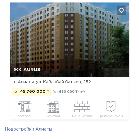
Да, удалить
Отмена
ЖК AURUS
г. Алматы, ул. Кабанбай батыра, 252
2
от
45 760 000
₸
(от
680 000
₸/м
)
построен
комфорт
моно-каркас
рекомендуем
Новостройки Алматы