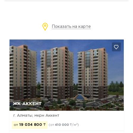
Показать на карте
Да, удалить
Отмена
ЖК АККЕНТ
г. Алматы, мкрн Аккент
2
от
19 034 800
₸
(от
410 000
₸/м
)