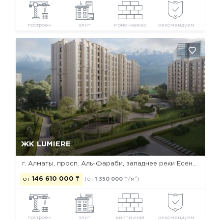
построен
элит
моно-каркас
рекомендуем
Да, удалить
Отмена
ЖК LUMIERE
г. Алматы, просп. Аль-Фараби, западнее реки Есентай
2
от
146 610 000
₸
(от
1 350 000
₸/м
)
построен
элит
кирпичная
рекомендуем