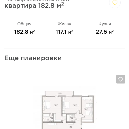
2
квартира 182.8 м
Да,
Отмена
удалить
Общая
Жилая
Кухня
182.8
117.1
27.6
2
2
2
м
м
м
Еще планировки