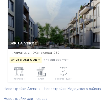
Да, удалить
Отмена
ЖК LA VERDE
г. Алматы, ул. Жамакаева, 252
2
от
238 050 000
₸
(от
1 200 000
₸/м
)
построен
элит
рекомендуем
Новостройки Алматы
Новостройки Медеуского района
Новостройки элит класса