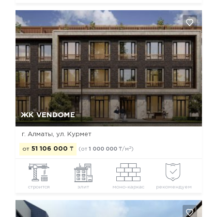
Да, удалить
Отмена
ЖК VENDOME
г. Алматы, ул. Курмет
2
от
51 106 000
₸
(от
1 000 000
₸/м
)
строится
элит
моно-каркас
рекомендуем