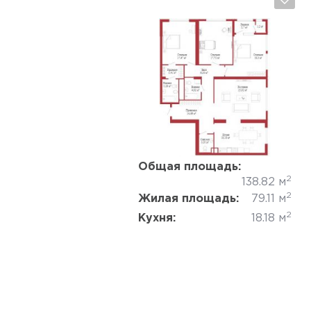
Да, удалить
Отмена
Общая площадь:
2
138.82 м
2
Жилая площадь:
79.11 м
2
Кухня:
18.18 м