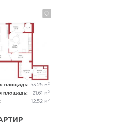
Да, удалить
Отмена
2
я площадь:
53.25 м
2
 площадь:
21.61 м
2
:
12.52 м
АРТИР