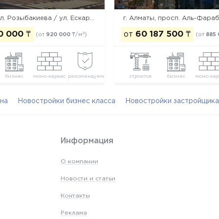
г. Алматы, ул. Розыбакиева / ул. Ескараева / ул. Тажибаевой
г. Алматы, просп. Аль-Фараби
0 000
₸
от
60 187 500
₸
2
(от
920 000
₸/м
)
(от
885
бизнес
моно-каркас
рекомендуем
строится
бизнес
моно-кар
на
Новостройки бизнес класса
Новостройки застройщика
Информация
О компании
Новости и статьи
Контакты
Реклама