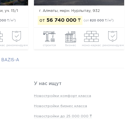
, уч. 15/1
г. Алматы, мкрн. Нурлытау, 932
от
56 740 000
₸
2
2
 000
₸/м
)
(от
820 000
₸/м
)
кас
рекомендуем
строится
бизнес
моно-каркас
рекомендуем
 BAZIS-А
У нас ищут
Новостройки комфорт класса
Новостройки бизнес класса
Новостройки до 25 000 000 ₸