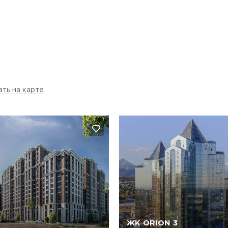
ать на карте
T
ЖК ORION 3
Да, удалить
Отмена
Да, удалить
Отмена