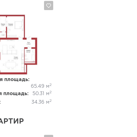
Да, удалить
Отмена
я площадь:
2
65.49 м
2
 площадь:
50.31 м
2
:
34.36 м
АРТИР