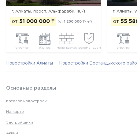
г. Алматы, просп. Аль-Фараби, 116/1
от
51 000 000
₸
от
55 58
2
(от
1 200 000
₸/м
)
строится
бизнес
моно-каркас
рекомендуем
строится
Новостройки Алматы
Новостройки Бостандыкского райо
Основные разделы
Каталог новостроек
На карте
Застройщики
Акции