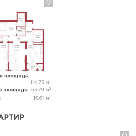
Да, удалить
Отмена
я площадь:
2
114.73 м
2
 площадь:
63.79 м
2
:
16.61 м
АРТИР