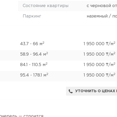
Состояние квартиры
с черновой о
Паркинг
наземный / п
2
2
43.7 - 66 м
1 950 000 ₸/м
2
2
58.9 - 96.4 м
1 950 000 ₸/м
2
2
84.1 - 110.5 м
1 950 000 ₸/м
2
2
95.4 - 178.1 м
1 950 000 ₸/м
УТОЧНИТЬ О ЦЕНАХ 
 очередь — строится