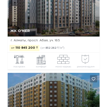
Да, удалить
Отмена
ЖК O'NER
г. Алматы, просп. Абая, уч. 165
2
от
110 845 200
₸
(от
852 262
₸/м
)
построен
комфорт
моно-каркас
рекомендуем