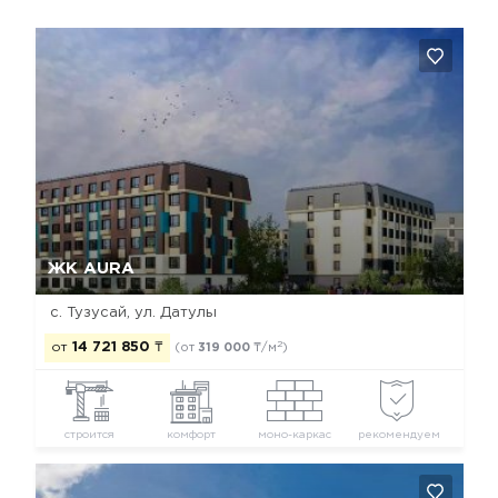
Да, удалить
Отмена
ЖК AURA
с. Тузусай, ул. Датулы
2
от
14 721 850
₸
(от
319 000
₸/м
)
строится
комфорт
моно-каркас
рекомендуем