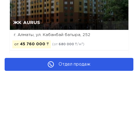
Да, удалить
Отмена
ЖК AURUS
г. Алматы, ул. Кабанбай батыра, 252
2
от
45 760 000
₸
(от
680 000
₸/м
)
Отдел продаж
построен
комфорт
моно-каркас
рекомендуем
Новостройки Алматы
Новостройки Алатауского района
Новостройки комфорт класса
Новостройки застройщика ТОО Buta Group