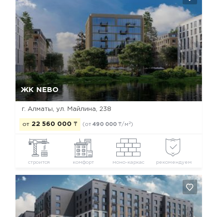
Да, удалить
Отмена
ЖК NEBO
г. Алматы, ул. Майлина, 238
2
от
22 560 000
₸
(от
490 000
₸/м
)
строится
комфорт
моно-каркас
рекомендуем