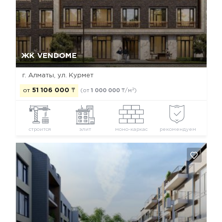
Да, удалить
Отмена
ЖК VENDOME
г. Алматы, ул. Курмет
2
от
51 106 000
₸
(от
1 000 000
₸/м
)
строится
элит
моно-каркас
рекомендуем