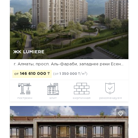
Да, удалить
Отмена
ЖК LUMIERE
г. Алматы, просп. Аль-Фараби, западнее реки Есентай
2
от
146 610 000
₸
(от
1 350 000
₸/м
)
построен
элит
кирпичная
рекомендуем