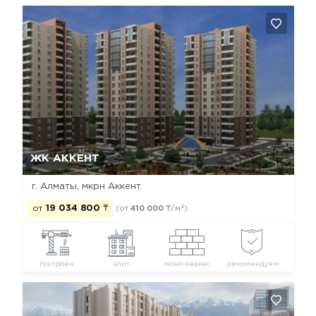
Да, удалить
Отмена
ЖК АККЕНТ
г. Алматы, мкрн Аккент
2
от
19 034 800
₸
(от
410 000
₸/м
)
построен
элит
моно-каркас
рекомендуем