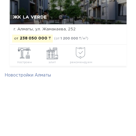
Да, удалить
Отмена
ЖК LA VERDE
г. Алматы, ул. Жамакаева, 252
2
от
238 050 000
₸
(от
1 200 000
₸/м
)
построен
элит
рекомендуем
Новостройки Алматы
Новостройки Бостандыкского района
Новостройки элит класса
Новостройки застройщика BAZIS-А