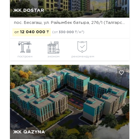
Да, удалить
Отмена
ЖК DOSTAR
пос. Бесагаш, ул. Райымбек батыра, 276/1 (Талгарский тракт)
2
от
12 040 000
₸
(от
330 000
₸/м
)
построен
эконом
рекомендуем
Да, удалить
Отмена
ЖК QAZYNA