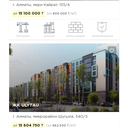
г. Алматы, мкрн Кайрат, 135/4
2
от
15 100 000
₸
(от
400 000
₸/м
)
построен
эконом
моно-каркас
рекомендуем
Да, удалить
Отмена
ЖК ULYTAU
г. Алматы, микрорайон Шугыла, 340/5
2
от
15 604 750
₸
(от
462 500
₸/м
)