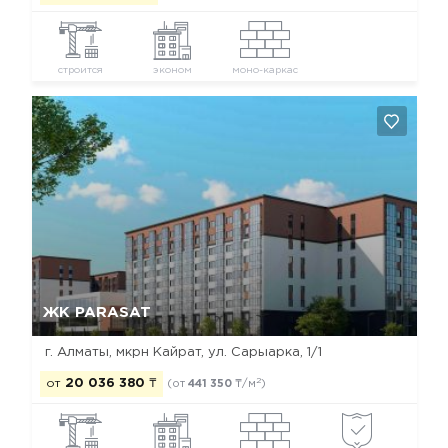
строится
эконом
моно-каркас
Да, удалить
Отмена
ЖК PARASAT
г. Алматы, мкрн Кайрат, ул. Сарыарка, 1/1
2
от
20 036 380
₸
(от
441 350
₸/м
)