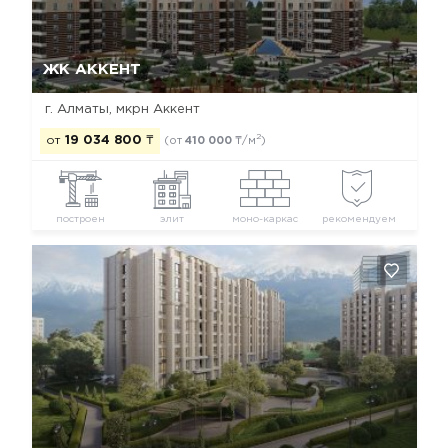
Да, удалить
Отмена
ЖК АККЕНТ
г. Алматы, мкрн Аккент
2
от
19 034 800
₸
(от
410 000
₸/м
)
построен
элит
моно-каркас
рекомендуем
Да, удалить
Отмена