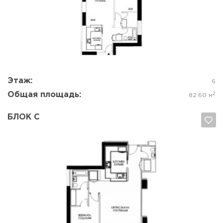
Да, удалить
Отмена
Этаж:
6
Общая площадь:
2
82.60 м
БЛОК C
Да, удалить
Отмена