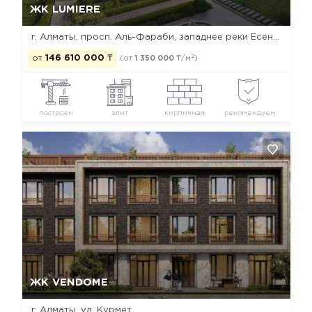
ЖК LUMIERE
г. Алматы, просп. Аль-Фараби, западнее реки Есентай
2
от
146 610 000
₸
(от
1 350 000
₸/м
)
построен
элит
кирпичная
рекомендуем
Да, удалить
Отмена
ЖК VENDOME
г. Алматы, ул. Курмет