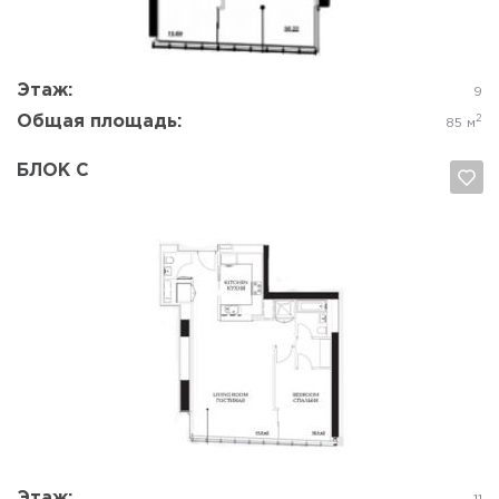
Этаж:
9
Общая площадь:
2
85 м
БЛОК C
Да, удалить
Отмена
Этаж: