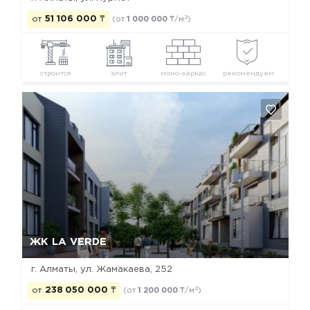
2
от
51 106 000
₸
(от
1 000 000
₸/м
)
строится
элит
моно-каркас
рекомендуем
Да, удалить
Отмена
ЖК LA VERDE
г. Алматы, ул. Жамакаева, 252
2
от
238 050 000
₸
(от
1 200 000
₸/м
)