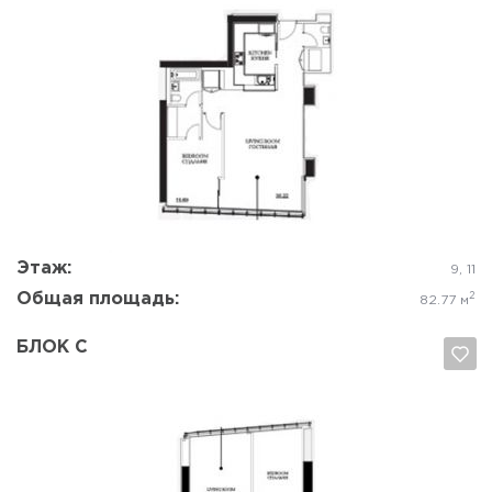
Да, удалить
Отмена
Этаж:
9, 11
Общая площадь:
2
82.77 м
БЛОК C