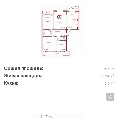
Да, удалить
Отмена
Общая площадь:
2
205 м
Жилая площадь:
2
111.24 м
Кухня:
2
18.5 м