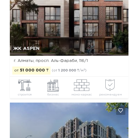
Да, удалить
Отмена
ЖК ASPEN
г. Алматы, просп. Аль-Фараби, 116/1
2
от
51 000 000
₸
(от
1 200 000
₸/м
)
строится
бизнес
моно-каркас
рекомендуем