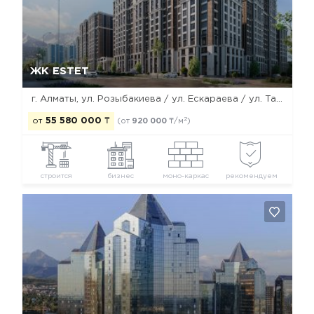
Да, удалить
Отмена
ЖК ESTET
г. Алматы, ул. Розыбакиева / ул. Ескараева / ул. Тажибаевой
2
от
55 580 000
₸
(от
920 000
₸/м
)
строится
бизнес
моно-каркас
рекомендуем