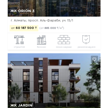
Да, удалить
Отмена
ЖК ORION 3
г. Алматы, просп. Аль-Фараби, уч. 15/1
2
от
60 187 500
₸
(от
885 000
₸/м
)
строится
бизнес
моно-каркас
рекомендуем
Да, удалить
Отмена
ЖК JARDIN