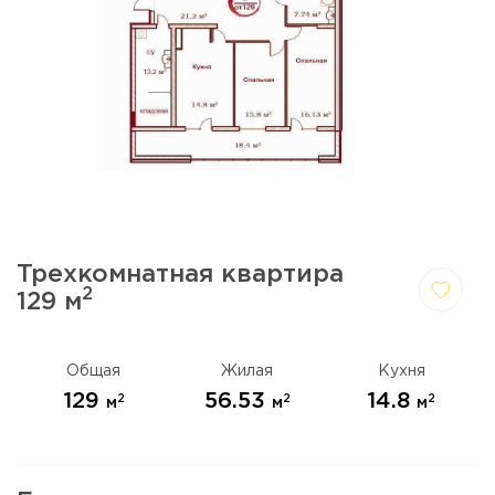
Трехкомнатная квартира
2
129 м
Да,
Отмена
удалить
Общая
Жилая
Кухня
129
56.53
14.8
2
2
2
м
м
м