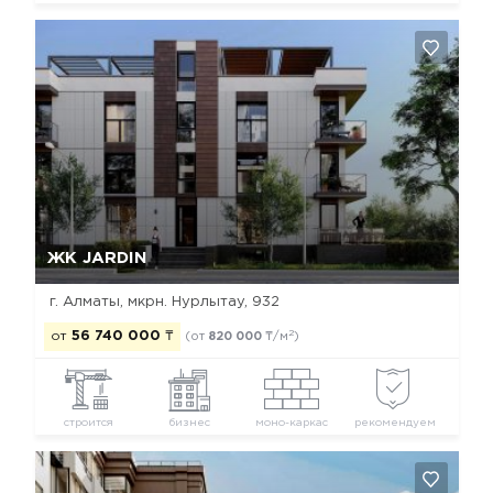
Да, удалить
Отмена
ЖК JARDIN
г. Алматы, мкрн. Нурлытау, 932
2
от
56 740 000
₸
(от
820 000
₸/м
)
строится
бизнес
моно-каркас
рекомендуем