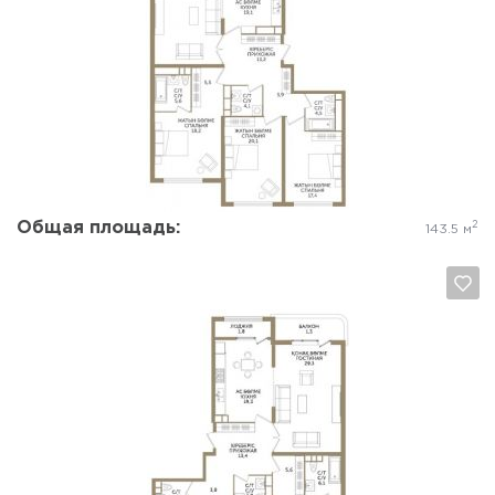
Да, удалить
Отмена
Общая площадь:
2
143.5 м
Да, удалить
Отмена