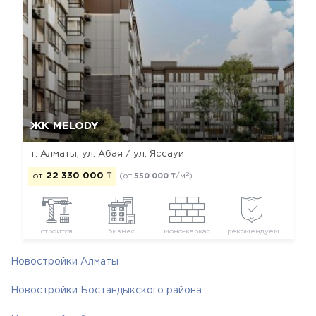
Да, удалить
Отмена
ЖК MELODY
г. Алматы, ул. Абая / ул. Яссауи
2
от
22 330 000
₸
(от
550 000
₸/м
)
строится
бизнес
моно-каркас
рекомендуем
Новостройки Алматы
Новостройки Бостандыкского района