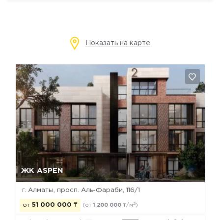
Показать на карте
Да, удалить
Отмена
ЖК ASPEN
г. Алматы, просп. Аль-Фараби, 116/1
2
от
51 000 000
₸
(от
1 200 000
₸/м
)