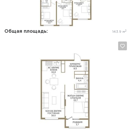
Общая площадь:
2
143.9 м
Да, удалить
Отмена