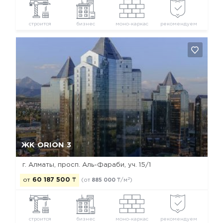
строится
бизнес
моно-каркас
рекомендуем
Да, удалить
Отмена
ЖК ORION 3
г. Алматы, просп. Аль-Фараби, уч. 15/1
2
от
60 187 500
₸
(от
885 000
₸/м
)
строится
бизнес
моно-каркас
рекомендуем