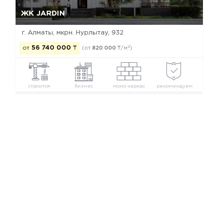
Да, удалить
Отмена
ЖК JARDIN
г. Алматы, мкрн. Нурлытау, 932
2
от
56 740 000
₸
(от
820 000
₸/м
)
строится
бизнес
моно-каркас
рекомендуем
Новостройки Алматы
Новостройки Медеуского района
Новостройки бизнес класса
Новостройки застройщика Exclusive Qurylys
© 2026 Все Новостройки от застройщиков