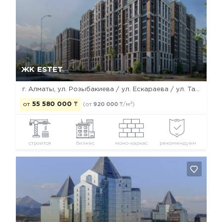
Да, удалить
Отмена
ЖК ESTET
г. Алматы, ул. Розыбакиева / ул. Ескараева / ул. Тажибаевой
2
от
55 580 000
₸
(от
920 000
₸/м
)
строится
бизнес
моно-каркас
рекомендуем