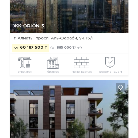
Да, удалить
Отмена
ЖК ORION 3
г. Алматы, просп. Аль-Фараби, уч. 15/1
2
от
60 187 500
₸
(от
885 000
₸/м
)
строится
бизнес
моно-каркас
рекомендуем