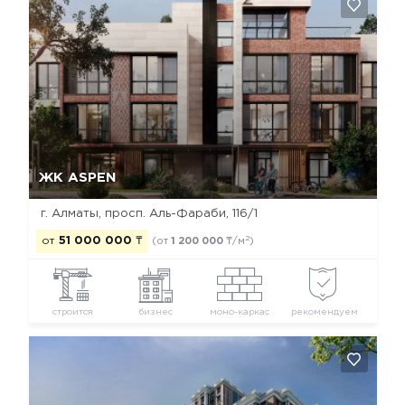
Да, удалить
Отмена
ЖК ASPEN
г. Алматы, просп. Аль-Фараби, 116/1
2
от
51 000 000
₸
(от
1 200 000
₸/м
)
строится
бизнес
моно-каркас
рекомендуем