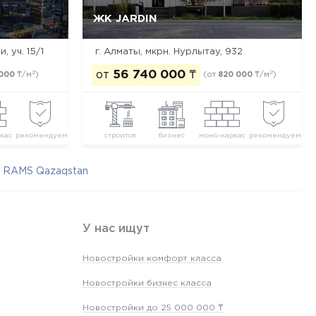
ЖК JARDIN
Да, удалить
Отмена
, уч. 15/1
г. Алматы, мкрн. Нурлытау, 932
от
56 740 000
₸
2
2
 000
₸/м
)
(от
820 000
₸/м
)
кас
рекомендуем
строится
бизнес
моно-каркас
рекомендуем
 RAMS Qazaqstan
У нас ищут
Новостройки комфорт класса
Новостройки бизнес класса
Новостройки до 25 000 000 ₸