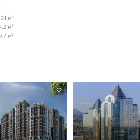
2
9.1 м
2
4.2 м
2
6.7 м