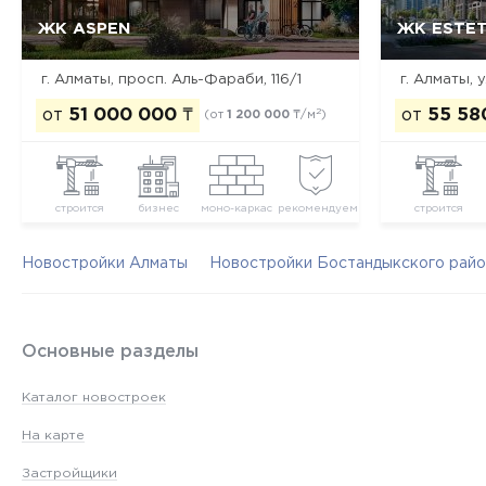
ЖК ASPEN
ЖК ESTE
Да, удалить
Отмена
г. Алматы, просп. Аль-Фараби, 116/1
от
51 000 000
₸
от
55 58
2
(от
1 200 000
₸/м
)
строится
бизнес
моно-каркас
рекомендуем
строится
Новостройки Алматы
Новостройки Бостандыкского райо
Основные разделы
Каталог новостроек
На карте
Застройщики