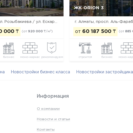
T
ЖК ORION 3
Да, удалить
Отмена
Да, удалить
Отмена
г. Алматы, ул. Розыбакиева / ул. Ескараева / ул. Тажибаевой
г. Алматы, просп. Аль-Фараби
0 000
₸
от
60 187 500
₸
2
(от
920 000
₸/м
)
(от
885
бизнес
моно-каркас
рекомендуем
строится
бизнес
моно-кар
на
Новостройки бизнес класса
Новостройки застройщика
Информация
О компании
Новости и статьи
Контакты