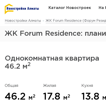
Каталог Новостроек
На 
Новостройки Алматы
ЖК Forum Residence (Форум Резид
ЖК Forum Residence: план
Однокомнатная квартира
2
46.2 м
Да
у
Общая
Жилая
Кухня
46.2
17.8
13.8
2
2
м
м