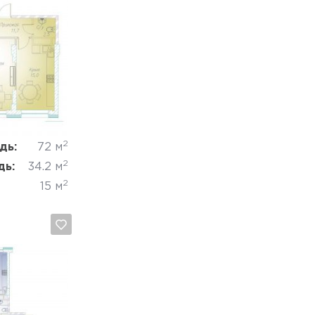
Отмена
2
дь:
72 м
2
дь:
34.2 м
2
15 м