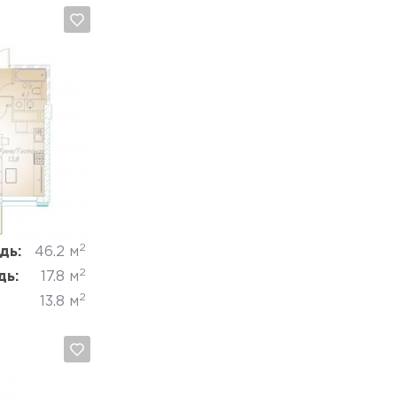
Отмена
2
дь:
46.2 м
2
дь:
17.8 м
2
13.8 м