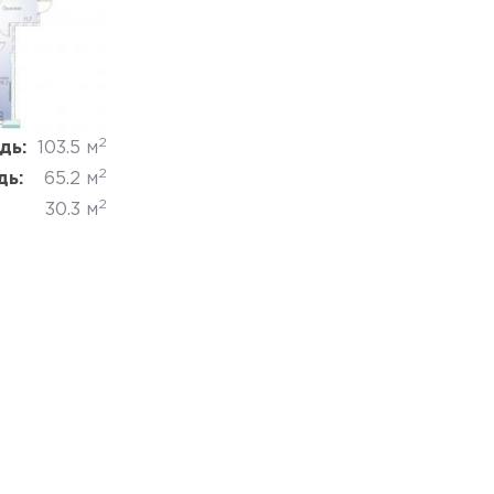
Отмена
2
дь:
103.5 м
2
дь:
65.2 м
2
30.3 м