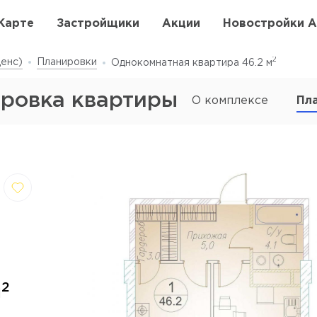
Карте
Застройщики
Акции
Новостройки 
2
енс)
Планировки
Однокомнатная квартира 46.2
м
ировка квартиры
О комплексе
Пл
,
Отмена
далить
2
м