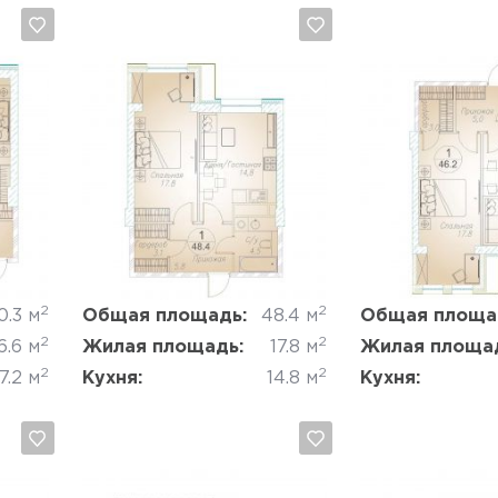
Да, удалить
Отмена
Да, удалить
2
2
0.3 м
Общая площадь:
48.4 м
Общая площа
2
2
6.6 м
Жилая площадь:
17.8 м
Жилая площа
2
2
7.2 м
Кухня:
14.8 м
Кухня: