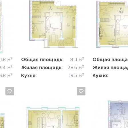
Да, удалить
Отмена
Да, удалить
2
2
1.8 м
Общая площадь:
81.1 м
Общая площа
2
2
3.4 м
Жилая площадь:
38.6 м
Жилая площа
2
2
3.8 м
Кухня:
19.5 м
Кухня: