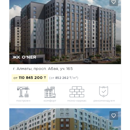
Да, удалить
Отмена
ЖК O'NER
г. Алматы, просп. Абая, уч. 165
2
от
110 845 200
₸
(от
852 262
₸/м
)
построен
комфорт
моно-каркас
рекомендуем