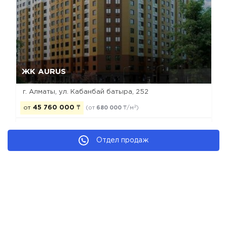
Да, удалить
Отмена
ЖК AURUS
г. Алматы, ул. Кабанбай батыра, 252
2
от
45 760 000
₸
(от
680 000
₸/м
)
Отдел продаж
построен
комфорт
моно-каркас
рекомендуем
Новостройки Алматы
Новостройки Медеуского района
Новостройки комфорт класса
Новостройки застройщика ТОО MG City