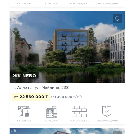
строится
комфорт
моно-каркас
рекомендуем
Да, удалить
Отмена
ЖК NEBO
г. Алматы, ул. Майлина, 238
2
от
22 560 000
₸
(от
490 000
₸/м
)
строится
комфорт
моно-каркас
рекомендуем