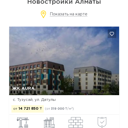
Новостройки Алматы
Показать на карте
Да, удалить
Отмена
ЖК AURA
с. Тузусай, ул. Датулы
2
от
14 721 850
₸
(от
319 000
₸/м
)