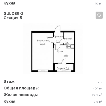
Кухня:
2
10 м
GULDER-2
Секция 5
Да, удалить
Отмена
Этаж:
7-9
Общая площадь:
2
40.1 м
Жилая площадь:
2
22.2 м
Кухня:
2
9.6 м