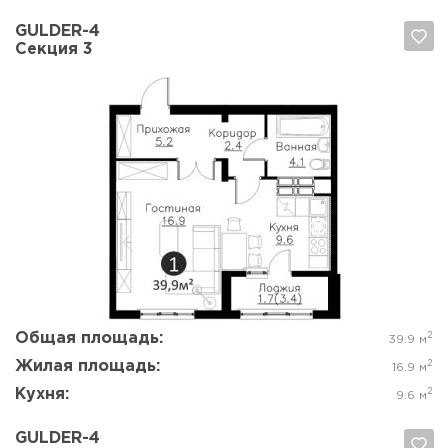
GULDER-4
Секция 3
Да, удалить
Отмена
Общая площадь:
2
39.9 м
Жилая площадь:
2
16.9 м
Кухня:
2
9.6 м
GULDER-4