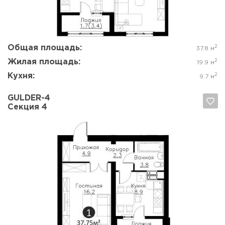
Общая площадь:
2
37.8 м
Жилая площадь:
2
19.9 м
Кухня:
2
9.7 м
GULDER-4
Секция 4
Да, удалить
Отмена