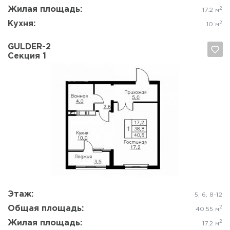
Жилая площадь:
2
17.2 м
Кухня:
2
10 м
GULDER-2
Секция 1
Да, удалить
Отмена
Этаж:
5, 6, 8-12
Общая площадь:
2
40.55 м
Жилая площадь:
2
17.2 м