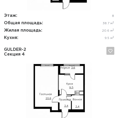
Этаж:
8
Общая площадь:
2
38.7 м
Жилая площадь:
2
20.6 м
Кухня:
2
9.5 м
GULDER-2
Секция 4
Да, удалить
Отмена