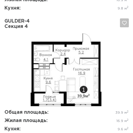
16.9 м
Кухня:
2
9.8 м
GULDER-4
Секция 4
Да, удалить
Отмена
Общая площадь:
2
39.9 м
Жилая площадь:
2
16.9 м
Кухня:
2
9.6 м