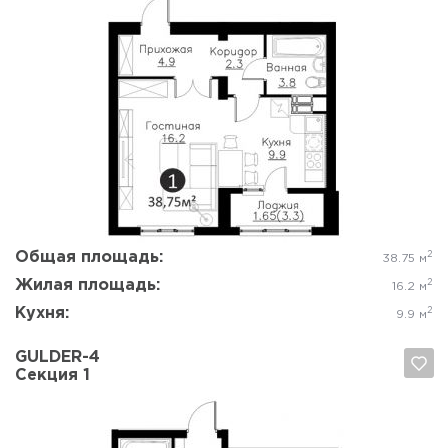
Да, удалить
Отмена
Общая площадь:
2
38.75 м
Жилая площадь:
2
16.2 м
Кухня:
2
9.9 м
GULDER-4
Секция 1