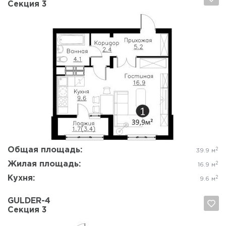
Секция 3
Да, удалить
Отмена
Общая площадь:
2
39.9 м
Жилая площадь:
2
16.9 м
Кухня:
2
9.6 м
GULDER-4
Секция 3