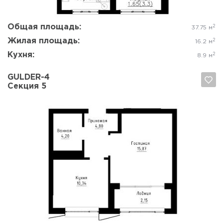
Общая площадь:
2
37.75 м
Жилая площадь:
2
16.2 м
Кухня:
2
8.9 м
GULDER-4
Секция 5
Да, удалить
Отмена