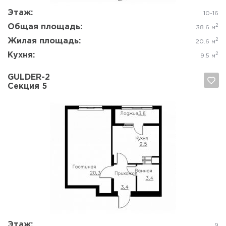
Этаж:
10-16
Общая площадь:
2
38.6 м
Жилая площадь:
2
20.6 м
Кухня:
2
9.5 м
GULDER-2
Секция 5
Да, удалить
Отмена
Этаж:
9