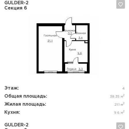
GULDER-2
Секция 6
Да, удалить
Отмена
Этаж:
4
Общая площадь:
2
38.35 м
Жилая площадь:
2
21.1 м
Кухня:
2
9.6 м
GULDER-2