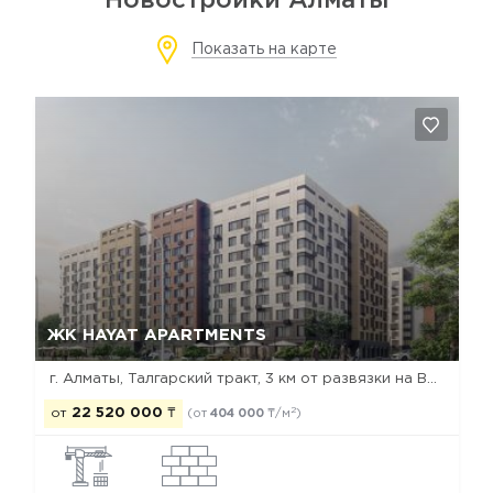
Новостройки Алматы
Показать на карте
Да, удалить
Отмена
ЖК HAYAT APARTMENTS
г. Алматы, Талгарский тракт, 3 км от развязки на ВОАД
2
от
22 520 000
₸
(от
404 000
₸/м
)