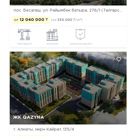
пос. Бесагаш, ул. Райымбек батыра, 276/1 (Талгарский тракт)
2
от
12 040 000
₸
(от
330 000
₸/м
)
построен
эконом
рекомендуем
Да, удалить
Отмена
ЖК QAZYNA
г. Алматы, мкрн Кайрат, 135/4