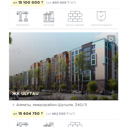
2
от
15 100 000
₸
(от
400 000
₸/м
)
построен
эконом
моно-каркас
рекомендуем
Да, удалить
Отмена
ЖК ULYTAU
г. Алматы, микрорайон Шугыла, 340/5
2
от
15 604 750
₸
(от
462 500
₸/м
)