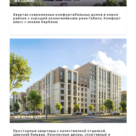
ЖК СОФИЯ
Квартал современных комфортабельных домов в новом
районе с хорошей экологиейвозле реки Габион. Комфорт
класс с зонами барбекю
ЖК ALTYN CITY
Просторные квартиры с качественной отделкой,
широкий бульвар, безопасные дворы, спортивные и