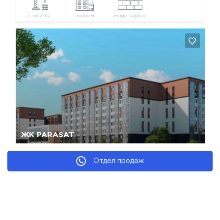
строится
эконом
моно-каркас
Да, удалить
Отмена
ЖК PARASAT
г. Алматы, мкрн Кайрат, ул. Сарыарка, 1/1
Отдел продаж
2
от
20 036 380
₸
(от
441 350
₸/м
)
строится
эконом
моно-каркас
рекомендуем