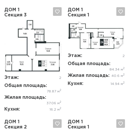
ДОМ 1
ДОМ 1
Секция 3
Секция 1
Этаж:
2
Да, удалить
Отмена
Да, удалить
Отмена
Общая площадь:
2
84.34 м
Жилая площадь:
2
40.6 м
Этаж:
2
Кухня:
2
14.94 м
Общая площадь:
2
78.87 м
Жилая площадь:
2
37.06 м
Кухня:
2
16.2 м
ДОМ 1
ДОМ 1
Секция 2
Секция 1