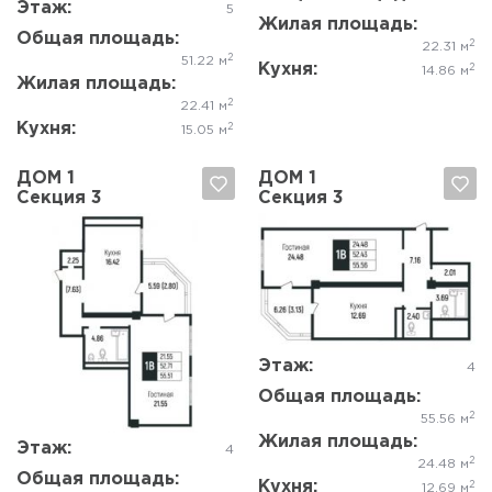
Этаж:
5
Жилая площадь:
Общая площадь:
2
22.31 м
2
51.22 м
Кухня:
2
14.86 м
Жилая площадь:
2
22.41 м
Кухня:
2
15.05 м
ДОМ 1
ДОМ 1
Секция 3
Секция 3
Этаж:
4
Да, удалить
Отмена
Да, удалить
Отмена
Общая площадь:
2
55.56 м
Жилая площадь:
Этаж:
4
2
24.48 м
Общая площадь:
Кухня:
2
12.69 м