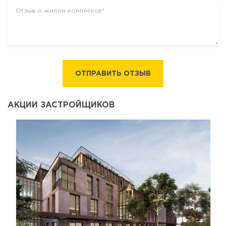
ОТПРАВИТЬ ОТЗЫВ
АКЦИИ ЗАСТРОЙЩИКОВ