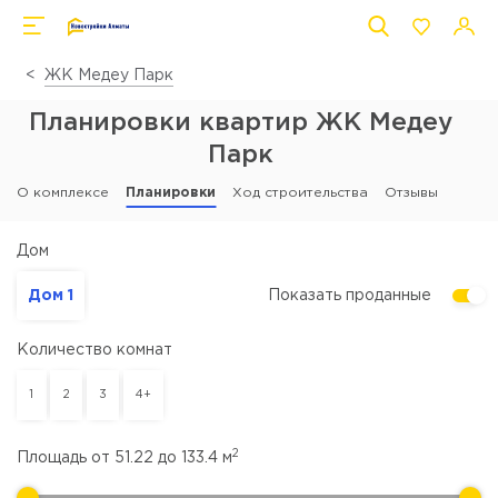
ЖК Медеу Парк
Планировки квартир ЖК Медеу
Парк
О комплексе
Планировки
Ход строительства
Отзывы
Дом
Дом 1
Показать проданные
Количество комнат
1
2
3
4+
2
Площадь от
51.22
до
133.4
м