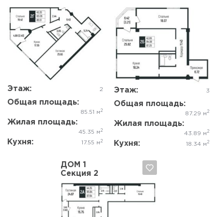
Да, удалить
Отмена
Да, удалить
Отмена
Этаж:
Этаж:
2
3
Общая площадь:
Общая площадь:
2
2
85.51 м
87.29 м
Жилая площадь:
Жилая площадь:
2
2
45.35 м
43.89 м
Кухня:
2
Кухня:
2
17.55 м
18.34 м
ДОМ 1
Секция 2