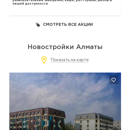
развлекательные заведения, кафе, рестораны, школы в
пешей доступности
СМОТРЕТЬ ВСЕ АКЦИИ
Новостройки Алматы
Показать на карте
Да, удалить
Отмена