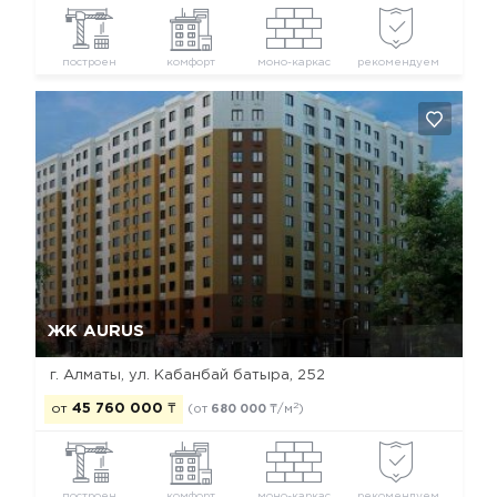
построен
комфорт
моно-каркас
рекомендуем
Да, удалить
Отмена
ЖК AURUS
г. Алматы, ул. Кабанбай батыра, 252
2
от
45 760 000
₸
(от
680 000
₸/м
)
построен
комфорт
моно-каркас
рекомендуем