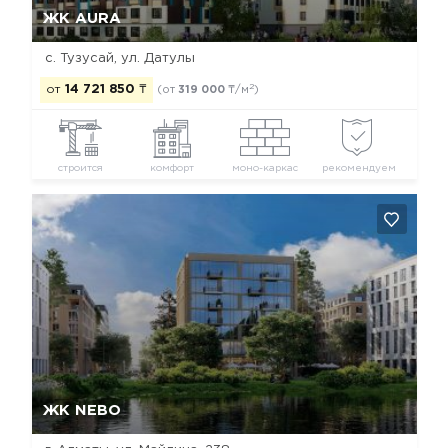
ЖК AURA
с. Тузусай, ул. Датулы
2
от
14 721 850
₸
(от
319 000
₸/м
)
строится
комфорт
моно-каркас
рекомендуем
Да, удалить
Отмена
ЖК NEBO