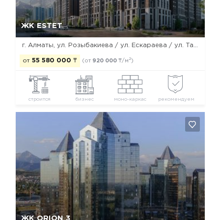
Да, удалить
Отмена
ЖК ESTET
г. Алматы, ул. Розыбакиева / ул. Ескараева / ул. Тажибаевой
2
от
55 580 000
₸
(от
920 000
₸/м
)
строится
бизнес
моно-каркас
рекомендуем
Да, удалить
Отмена
ЖК ORION 3