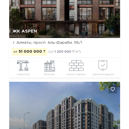
Да, удалить
Отмена
ЖК ASPEN
г. Алматы, просп. Аль-Фараби, 116/1
2
от
51 000 000
₸
(от
1 200 000
₸/м
)
строится
бизнес
моно-каркас
рекомендуем