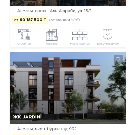
г. Алматы, просп. Аль-Фараби, уч. 15/1
2
от
60 187 500
₸
(от
885 000
₸/м
)
строится
бизнес
моно-каркас
рекомендуем
Да, удалить
Отмена
ЖК JARDIN
г. Алматы, мкрн. Нурлытау, 932