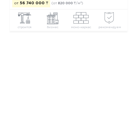
2
от
56 740 000
₸
(от
820 000
₸/м
)
строится
бизнес
моно-каркас
рекомендуем
Новостройки Алматы
Новостройки Ауэзовского района
Новостройки бизнес класса
Новостройки застройщика NOVEC
© 2026 Все Новостройки от застройщиков
Каталог новостроек Алматы